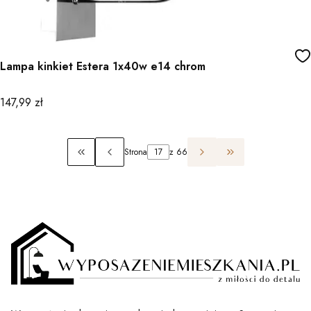
Lampa kinkiet Estera 1x40w e14 chrom
Cena
147,99 zł
Strona
z 66
Wróć do pierwszej strony z produktami
Przejdź do ostatn