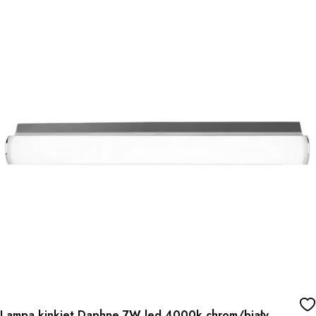
Lampa kinkiet Daphne 7W led 4000k chrom/biały