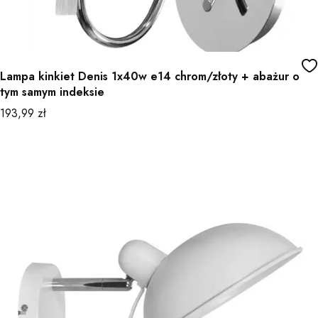
Lampa kinkiet Denis 1x40w e14 chrom/złoty + abażur o
tym samym indeksie
Cena
193,99 zł