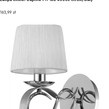
Cena
163,99 zł