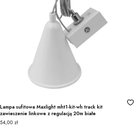
Lampa sufitowa Maxlight mht1-kit-wh track kit
zawieszenie linkowe z regulacją 20m białe
Cena
54,00 zł