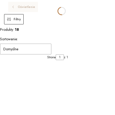
Oświetlenie
Filtry
Produkty:
18
Lista produktów
Sortowanie:
Domyślne
Strona
z 1