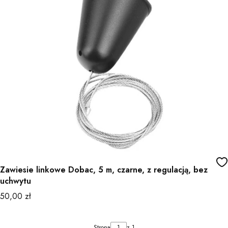
Zawiesie linkowe Dobac, 5 m, czarne, z regulacją, bez
uchwytu
Cena
50,00 zł
Strona
z 1