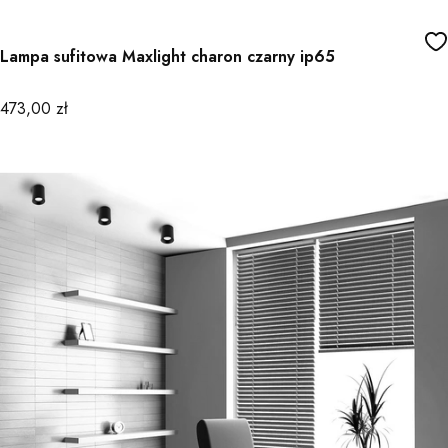
Lampa sufitowa Maxlight charon czarny ip65
Cena
473,00 zł