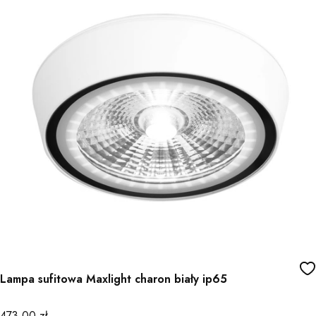
Lampa sufitowa Maxlight charon biały ip65
Cena
473,00 zł