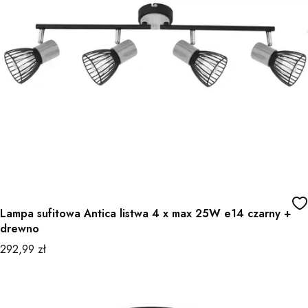
Lampa sufitowa Antica listwa 4 x max 25W e14 czarny +
drewno
Cena
292,99 zł