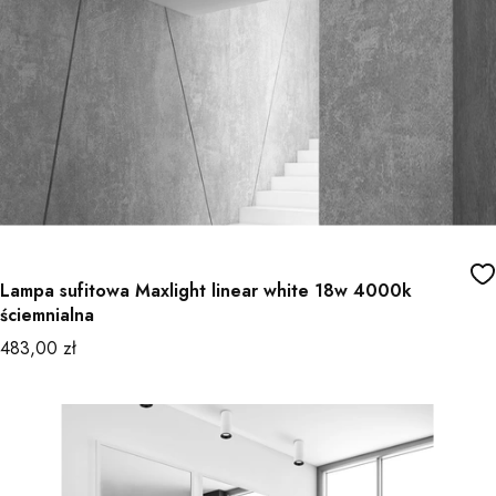
Lampa sufitowa Maxlight linear white 18w 4000k
ściemnialna
Cena
483,00 zł