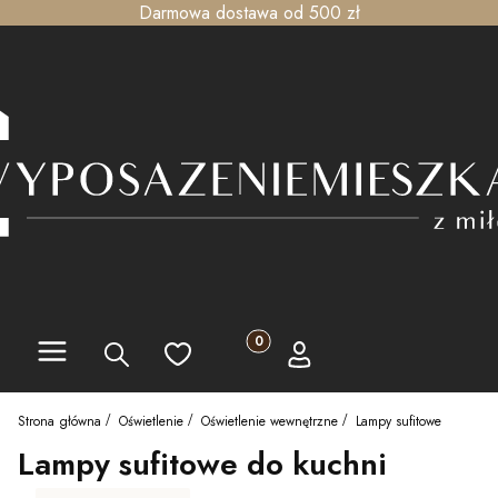
Darmowa dostawa od 500 zł
Menu
Produkty w koszyku: 0. Zobacz szc
Szukaj
Ulubione
Koszyk
Zaloguj się
Strona główna
Oświetlenie
Oświetlenie wewnętrzne
Lampy sufitowe
Lampy sufitowe do kuchni