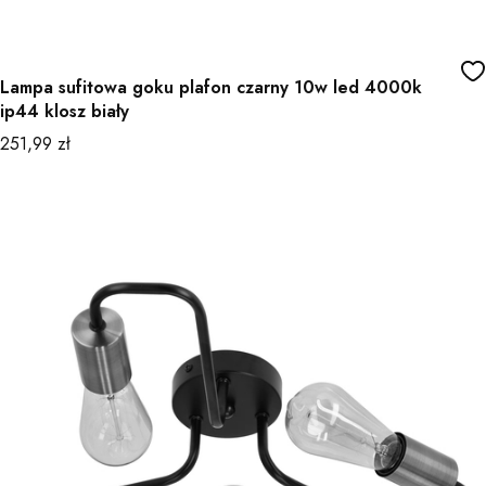
Lampa sufitowa goku plafon czarny 10w led 4000k
ip44 klosz biały
Cena
251,99 zł