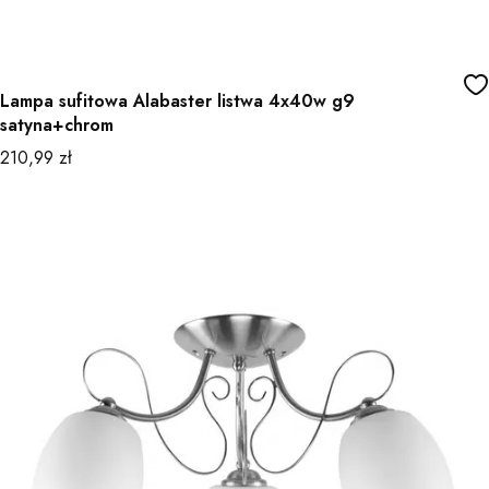
Lampa sufitowa Alabaster listwa 4x40w g9
satyna+chrom
Cena
210,99 zł