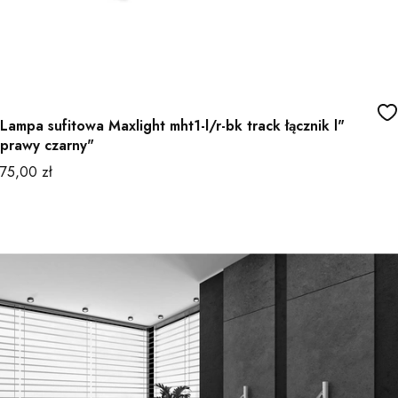
Lampa sufitowa Maxlight mht1-l/r-bk track łącznik l"
prawy czarny"
Cena
75,00 zł