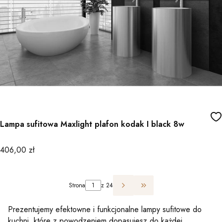
Lampa sufitowa Maxlight plafon kodak I black 8w
Cena
406,00 zł
Strona
z 24
Przejdź do ostatniej st
Prezentujemy efektowne i funkcjonalne lampy sufitowe do
kuchni, które z powodzeniem dopasujesz do każdej