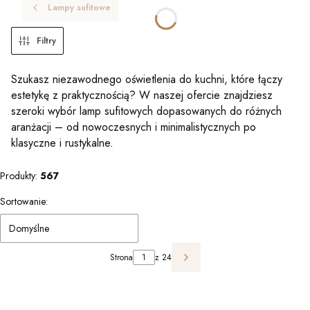
Lampy sufitowe
Filtry
Szukasz niezawodnego oświetlenia do kuchni, które łączy
estetykę z praktycznością? W naszej ofercie znajdziesz
szeroki wybór lamp sufitowych dopasowanych do różnych
aranżacji – od nowoczesnych i minimalistycznych po
klasyczne i rustykalne.
Produkty:
567
Lista produktów
Sortowanie:
Domyślne
Strona
z 24
Następne produkty