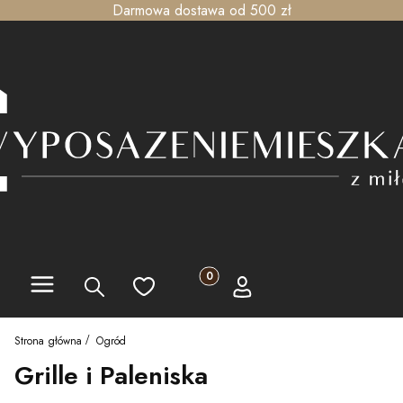
Darmowa dostawa od 500 zł
Menu
Produkty w koszyku: 0. Zobacz szc
Szukaj
Ulubione
Koszyk
Zaloguj się
Strona główna
Ogród
Grille i Paleniska