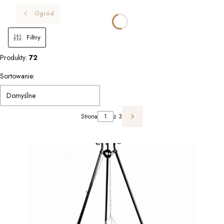
Ogród
Filtry
Produkty:
72
Lista produktów
Sortowanie:
Domyślne
Strona
z 3
Następne produkty