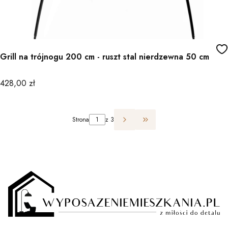
Grill na trójnogu 200 cm - ruszt stal nierdzewna 50 cm
Cena
428,00 zł
Strona
z 3
Przejdź do ostatniej st