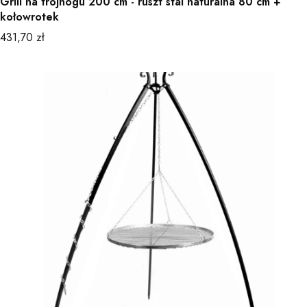
Grill na trójnogu 200 cm - ruszt stal naturalna 80 cm +
kołowrotek
Cena
431,70 zł