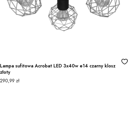
Lampa sufitowa Acrobat LED 3x40w e14 czarny klosz
złoty
Cena
290,99 zł