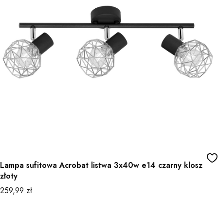
Lampa sufitowa Acrobat listwa 3x40w e14 czarny klosz
złoty
Cena
259,99 zł