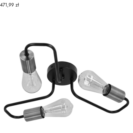
Cena
471,99 zł