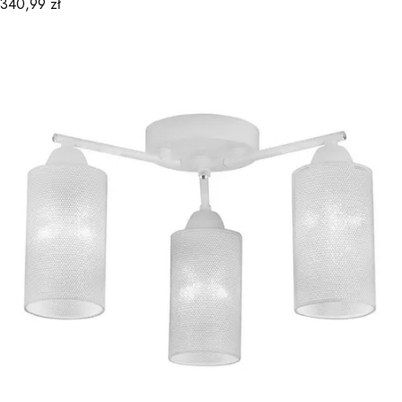
Cena
340,99 zł