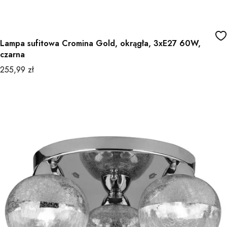
Lampa sufitowa Cromina Gold, okrągła, 3xE27 60W,
czarna
Cena
255,99 zł