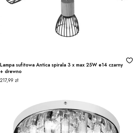
Lampa sufitowa Antica spirala 3 x max 25W e14 czarny
+ drewno
Cena
217,99 zł