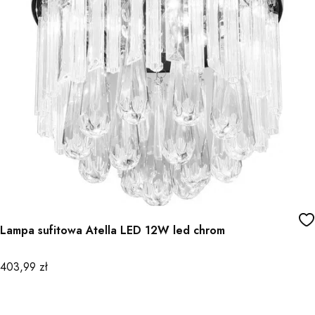
Lampa sufitowa Atella LED 12W led chrom
Cena
403,99 zł