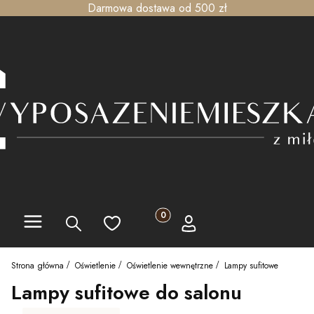
Darmowa dostawa od 500 zł
Menu
Produkty w koszyku: 0. Zobacz szc
Szukaj
Ulubione
Koszyk
Zaloguj się
Strona główna
Oświetlenie
Oświetlenie wewnętrzne
Lampy sufitowe
Lampy sufitowe do salonu