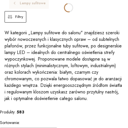
Lampy sufitowe
Filtry
W kategorii „Lampy sufitowe do salonu" znajdziesz szeroki
wybór nowoczesnych i klasycznych opraw – od subtelnych
plafonów, przez funkcjonalne tuby sufitowe, po designerskie
lampy LED – idealnych do centralnego oświetlenia strefy
wypoczynkowej. Proponowane modele dostępne są w
różnych stylach (minimalistycznym, loftowym, industrialnym)
oraz kolorach wykończenia: białym, czarnym czy
chromowanym, co pozwala łatwo dopasować je do aranżacji
każdego wnętrza. Dzięki energooszczędnym źródłom światła
i regulowanym kloszom uzyskasz zarówno przytulny nastrój,
jak i optymalne doświetlenie całego salonu.
Produkty:
583
Lista produktów
Sortowanie: