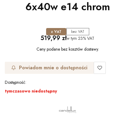
6x40w e14 chrom
z VAT
bez VAT
Cena
519,99 zł
w tym
23%
VAT
Ceny podane bez kosztów dostawy.
Powiadom mnie o dostępności
Dostępność:
tymczasowo niedostępny