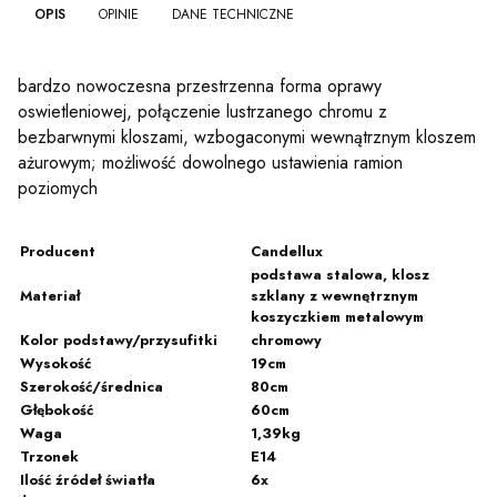
OPIS
OPINIE
DANE TECHNICZNE
bardzo nowoczesna przestrzenna forma oprawy
oswietleniowej, połączenie lustrzanego chromu z
bezbarwnymi kloszami, wzbogaconymi wewnątrznym kloszem
ażurowym; możliwość dowolnego ustawienia ramion
poziomych
Producent
Candellux
podstawa stalowa, klosz
Materiał
szklany z wewnętrznym
koszyczkiem metalowym
Kolor podstawy/przysufitki
chromowy
Wysokość
19cm
Szerokość/średnica
80cm
Głębokość
60cm
Waga
1,39kg
Trzonek
E14
Ilość źródeł światła
6x