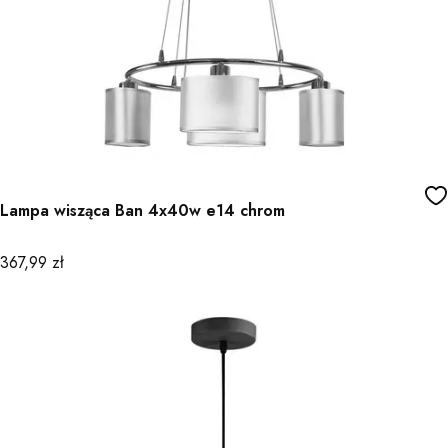
Lampa wisząca Ban 4x40w e14 chrom
Cena
367,99 zł