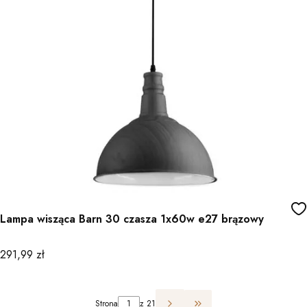
Lampa wisząca Barn 30 czasza 1x60w e27 brązowy
Cena
291,99 zł
Strona
z 21