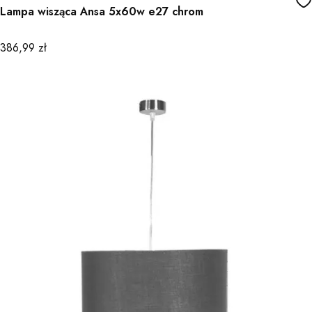
Lampa wisząca Ansa 5x60w e27 chrom
Cena
386,99 zł