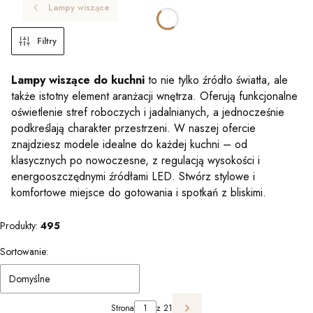
Lampy wiszące
Filtry
Lampy wiszące do kuchni
to nie tylko źródło światła, ale
także istotny element aranżacji wnętrza. Oferują funkcjonalne
oświetlenie stref roboczych i jadalnianych, a jednocześnie
podkreślają charakter przestrzeni. W naszej ofercie
znajdziesz modele idealne do każdej kuchni – od
klasycznych po nowoczesne, z regulacją wysokości i
energooszczędnymi źródłami LED. Stwórz stylowe i
komfortowe miejsce do gotowania i spotkań z bliskimi.
Produkty:
495
Lista produktów
Sortowanie:
Domyślne
Strona
z 21