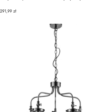
Cena
291,99 zł