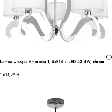
Lampa wisząca Ambrosia 1, 5xE14 + LED 43,4W, chrom
Cena
1 614,99 zł