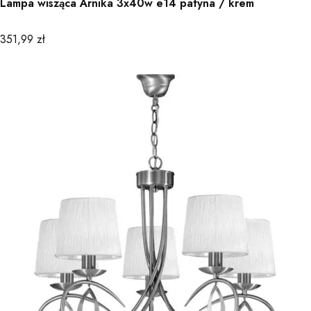
Lampa wisząca Arnika 3x40w e14 patyna / krem
Cena
351,99 zł