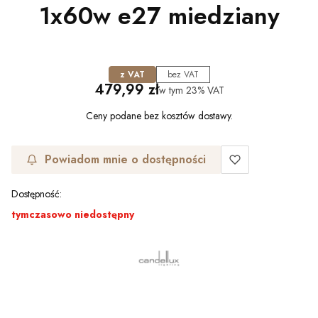
1x60w e27 miedziany
z VAT
bez VAT
Cena
479,99 zł
w tym
23%
VAT
Ceny podane bez kosztów dostawy.
Powiadom mnie o dostępności
Dostępność:
tymczasowo niedostępny