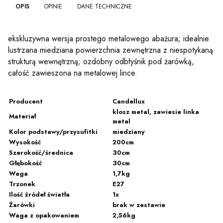
OPIS
OPINIE
DANE TECHNICZNE
ekskluzywna wersja prostego metalowego abażura; idealnie
lustrzana miedziana powierzchnia zewnętrzna z niespotykaną
strukturą wewnętrzną; ozdobny odbłyśnik pod żarówką,
całość zawieszona na metalowej lince.
Producent
Candellux
klosz metal, zawiesie linka
Materiał
metal
Kolor podstawy/przysufitki
miedziany
Wysokość
200cm
Szerokość/średnica
30cm
Głębokość
30cm
Waga
1,7kg
Trzonek
E27
Ilość źródeł światła
1x
Żarówki
brak w zestawie
Waga z opakowaniem
2,56kg