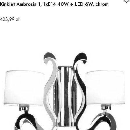
Kinkiet Ambrosia 1, 1xE14 40W + LED 6W, chrom
Cena
423,99 zł