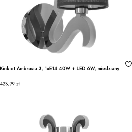
Kinkiet Ambrosia 3, 1xE14 40W + LED 6W, miedziany
Cena
423,99 zł