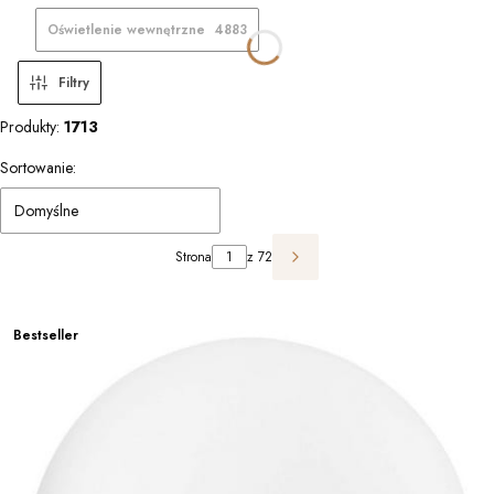
Oświetlenie wewnętrzne
4883
Filtry
Produkty:
1713
Lista produktów
Sortowanie:
Domyślne
Strona
z 72
Następne produkty
Bestseller