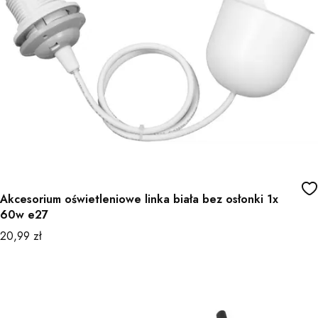
Akcesorium oświetleniowe linka biała bez osłonki 1x
60w e27
Cena
20,99 zł