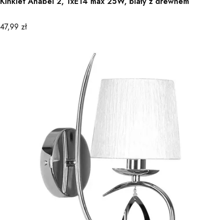
Kinkiet Anabel 2, 1xE14 max 25W, biały z drewnem
Cena
47,99 zł