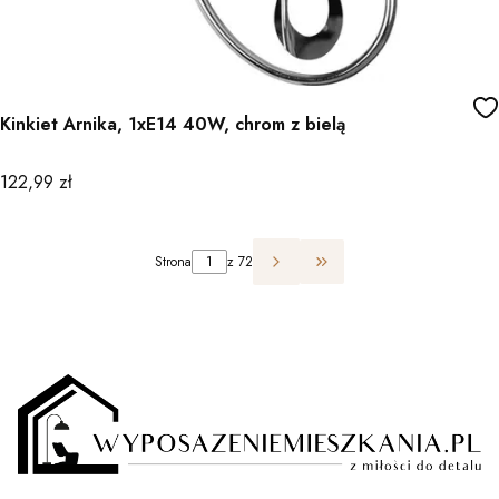
Kinkiet Arnika, 1xE14 40W, chrom z bielą
Cena
122,99 zł
Strona
z 72
Przejdź do ostatniej st