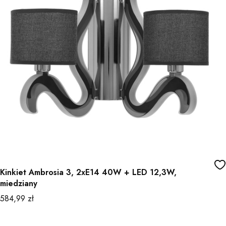
Kinkiet Ambrosia 3, 2xE14 40W + LED 12,3W,
miedziany
Cena
584,99 zł