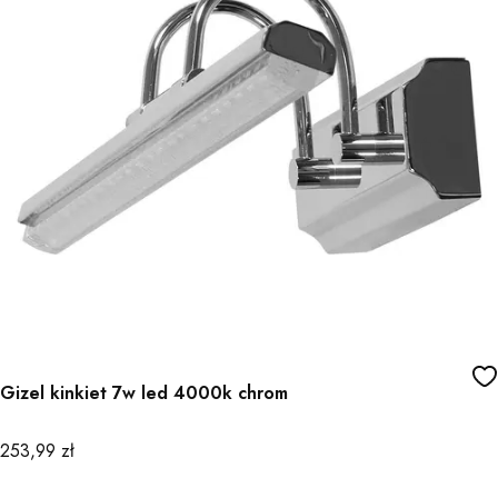
Gizel kinkiet 7w led 4000k chrom
Cena
253,99 zł