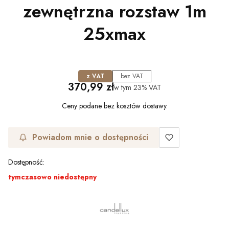
zewnętrzna rozstaw 1m
25xmax
z VAT
bez VAT
Cena
370,99 zł
w tym
23%
VAT
Ceny podane bez kosztów dostawy.
Powiadom mnie o dostępności
Dostępność:
tymczasowo niedostępny