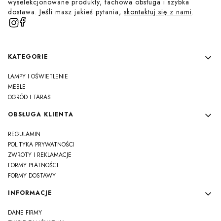
wyselekcjonowane produkty, fachowa obsługa i szybka
dostawa. Jeśli masz jakieś pytania,
skontaktuj się z nami
.
Linki w stopce
KATEGORIE
LAMPY I OŚWIETLENIE
MEBLE
OGRÓD I TARAS
OBSŁUGA KLIENTA
REGULAMIN
POLITYKA PRYWATNOŚCI
ZWROTY I REKLAMACJE
FORMY PŁATNOŚCI
FORMY DOSTAWY
INFORMACJE
DANE FIRMY