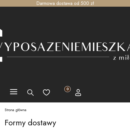
Darmowa dostawa od 500 zł
Menu
Produkty w koszyku: 0. Zobacz szc
Szukaj
Ulubione
Koszyk
Zaloguj się
Strona główna
Formy dostawy