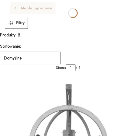
Meble ogrodowe
Filtry
Produkty:
2
Lista produktów
Sortowanie:
Domyślne
Strona
z 1