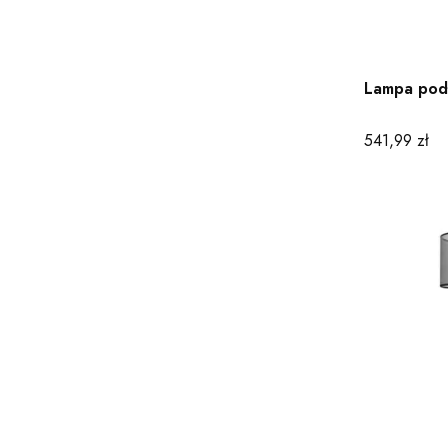
Lampa podł
Cena
541,99 zł