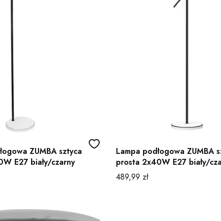
łogowa ZUMBA sztyca
Lampa podłogowa ZUMBA s
0W E27 biały/czarny
prosta 2x40W E27 biały/cz
Cena
489,99 zł