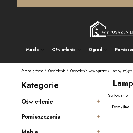
Meble
Oświetlenie
Ogród
Pomiesz
Strona główna
Oświetlenie
Oświetlenie wewnętrzne
Lampy stojące
Lamp
Kategorie
Lista pro
Sortowanie:
Oświetlenie
Kategoria - Oświetlenie
Domyślne
Pomieszczenia
Kategoria - Pomieszczenia
Meble