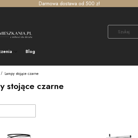
Darmowa dostawa od 500 zł
czenia
Blog
Lampy stojące czarne
y stojące czarne
duktów