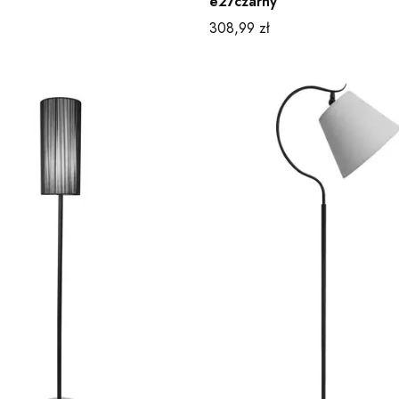
e27czarny
Cena
308,99 zł