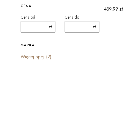
CENA
Cena
439,99 zł
Cena od
Cena do
zł
zł
MARKA
Marka
Więcej opcji (2)