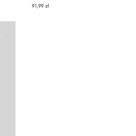
e14 czarny+złoty środek
Cena
91,99 zł