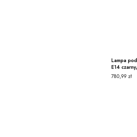
Lampa pod
E14 czarn
Cena
780,99 zł