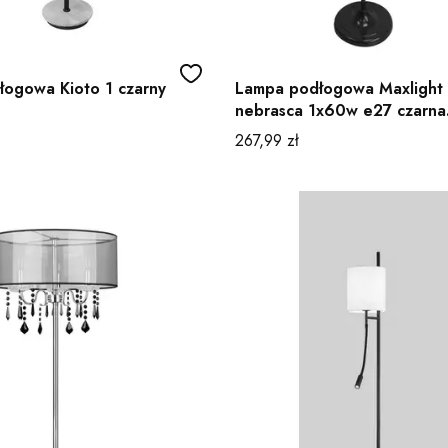
ogowa Kioto 1 czarny
Lampa podłogowa Maxlight
nebrasca 1x60w e27 czarna
abażur beżowy
Cena
267,99 zł