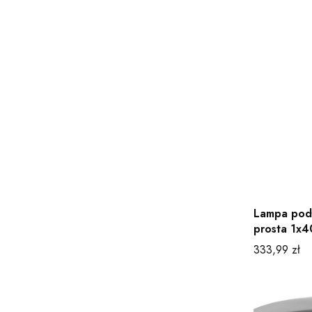
Lampa pod
prosta 1x4
Cena
333,99 zł