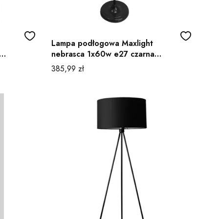
Lampa podłogowa Maxlight
nebrasca 1x60w e27 czarna
abażur brązowy
Cena
385,99 zł