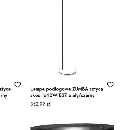
ztyca
Lampa podłogowa ZUMBA sztyca
arny
skos 1x40W E27 biały/czarny
Cena
352,99 zł