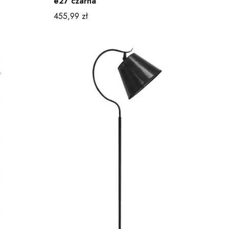
e27 czarna
Cena
455,99 zł