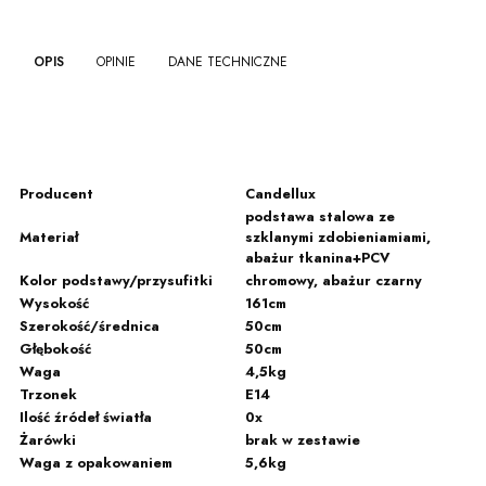
OPIS
OPINIE
DANE TECHNICZNE
Producent
Candellux
podstawa stalowa ze
Materiał
szklanymi zdobieniamiami,
abażur tkanina+PCV
Kolor podstawy/przysufitki
chromowy, abażur czarny
Wysokość
161cm
Szerokość/średnica
50cm
Głębokość
50cm
Waga
4,5kg
Trzonek
E14
Ilość źródeł światła
0x
Żarówki
brak w zestawie
Waga z opakowaniem
5,6kg