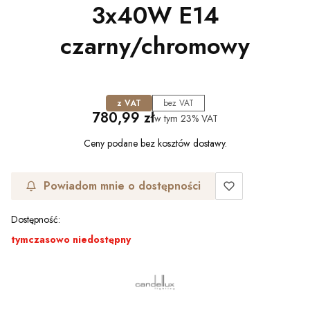
3x40W E14
czarny/chromowy
z VAT
bez VAT
Cena
780,99 zł
w tym
23%
VAT
Ceny podane bez kosztów dostawy.
Powiadom mnie o dostępności
Dostępność:
tymczasowo niedostępny