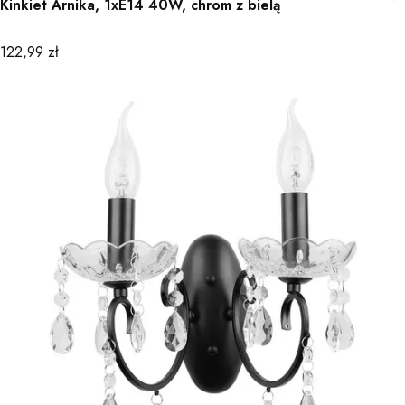
Kinkiet Arnika, 1xE14 40W, chrom z bielą
Cena
122,99 zł