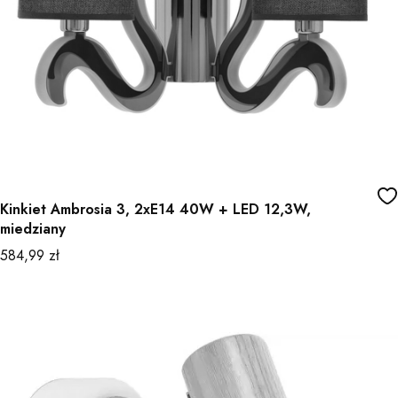
Kinkiet Ambrosia 3, 2xE14 40W + LED 12,3W,
miedziany
Cena
584,99 zł