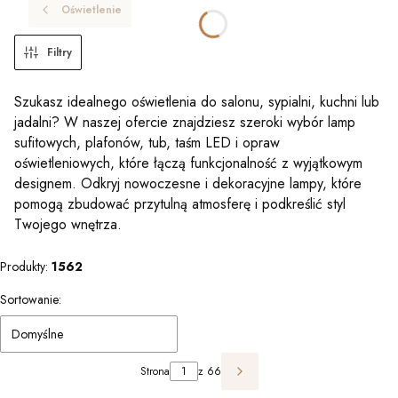
Oświetlenie
Filtry
Szukasz idealnego oświetlenia do salonu, sypialni, kuchni lub
jadalni? W naszej ofercie znajdziesz szeroki wybór lamp
sufitowych, plafonów, tub, taśm LED i opraw
oświetleniowych, które łączą funkcjonalność z wyjątkowym
designem. Odkryj nowoczesne i dekoracyjne lampy, które
pomogą zbudować przytulną atmosferę i podkreślić styl
Twojego wnętrza.
Produkty:
1562
Lista produktów
Sortowanie:
Domyślne
Strona
z 66
Następne produkty