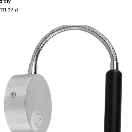
złoty
Cena
111,99 zł