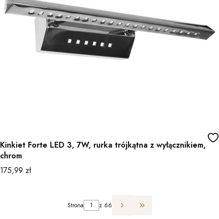
Kinkiet Forte LED 3, 7W, rurka trójkątna z wyłącznikiem,
chrom
Cena
175,99 zł
Strona
z 66
Przejdź do ostatniej st