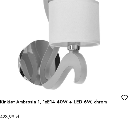
Kinkiet Ambrosia 1, 1xE14 40W + LED 6W, chrom
Cena
423,99 zł