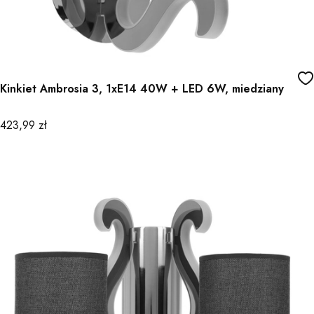
Kinkiet Ambrosia 3, 1xE14 40W + LED 6W, miedziany
Cena
423,99 zł