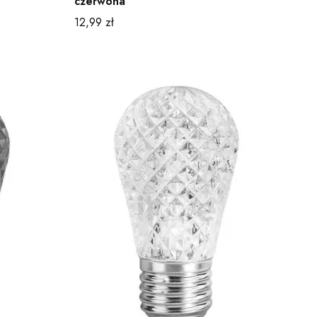
czerwona
Cena
12,99 zł