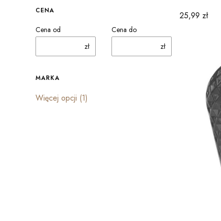
CENA
Cena
25,99 zł
Cena od
Cena do
zł
zł
MARKA
Marka
Więcej opcji (1)