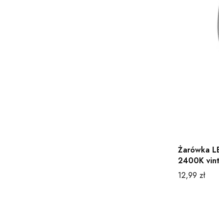
Żarówka L
2400K vin
Cena
12,99 zł