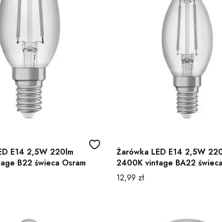
ED E14 2,5W 220lm
Żarówka LED E14 2,5W 22
tage B22 świeca Osram
2400K vintage BA22 świec
Osram
Cena
12,99 zł