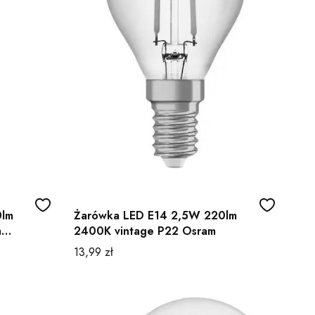
0lm
Żarówka LED E14 2,5W 220lm
a
2400K vintage P22 Osram
Cena
13,99 zł