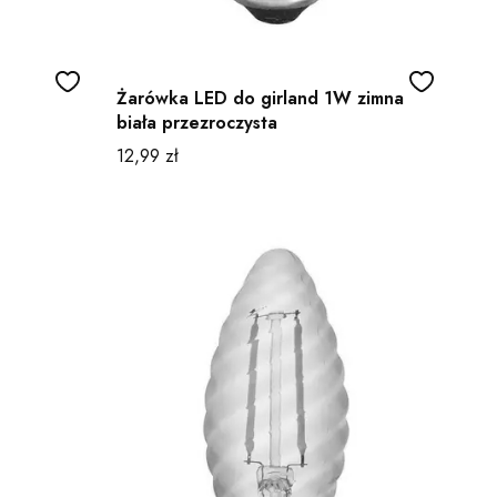
Żarówka LED do girland 1W zimna
biała przezroczysta
Cena
12,99 zł