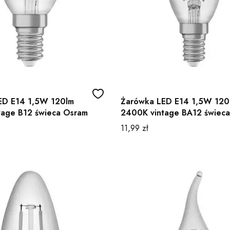
ED E14 1,5W 120lm
Żarówka LED E14 1,5W 120
tage B12 świeca Osram
2400K vintage BA12 świeca
Osram
Cena
11,99 zł