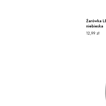
Żarówka L
niebieska
Cena
12,99 zł