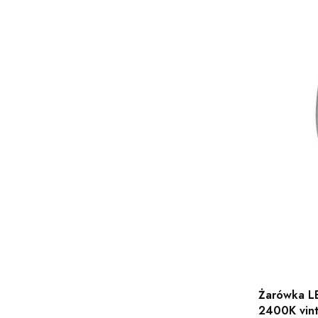
Żarówka L
2400K vin