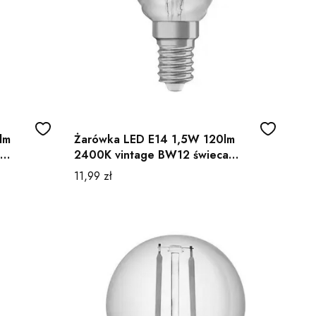
lm
Żarówka LED E14 1,5W 120lm
2400K vintage BW12 świeca
Osram
Cena
11,99 zł