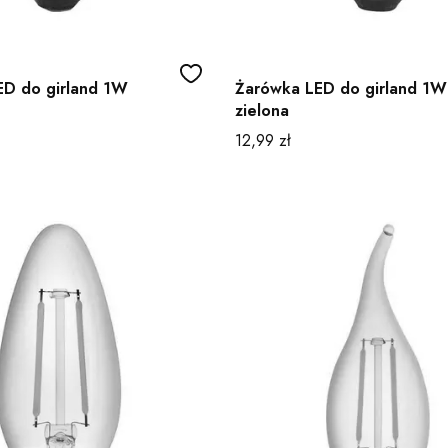
ED do girland 1W
Żarówka LED do girland 1W
zielona
Cena
12,99 zł