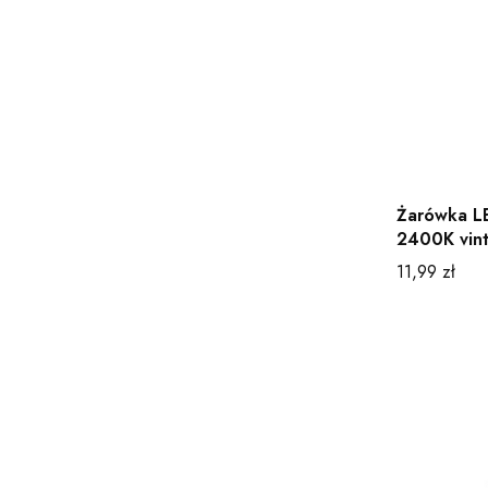
Żarówka L
2400K vin
Cena
11,99 zł