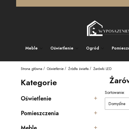
Meble
Oświetlenie
Ogród
Pomiesz
Strona główna
Oświetlenie
Źródła światła
Żarówki LED
Żaró
Kategorie
Lista pro
Sortowanie:
Oświetlenie
Kategoria - Oświetlenie
Domyślne
Pomieszczenia
Kategoria - Pomieszczenia
Meble