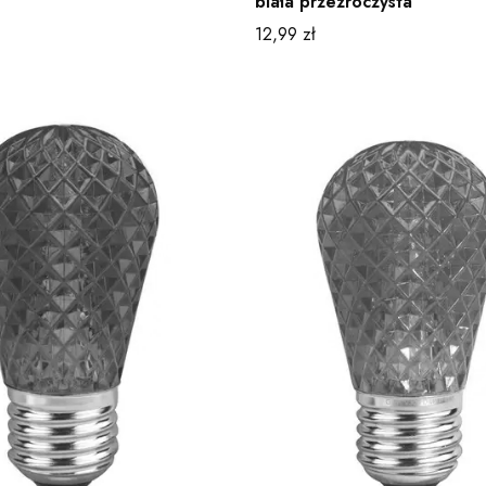
biała przezroczysta
Cena
12,99 zł