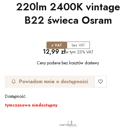
220lm 2400K vintage
B22 świeca Osram
z VAT
bez VAT
Cena
12,99 zł
w tym
23%
VAT
Ceny podane bez kosztów dostawy.
Powiadom mnie o dostępności
Dostępność:
tymczasowo niedostępny