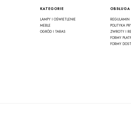
Linki w stopce
KATEGORIE
OBSŁUGA 
LAMPY I OŚWIETLENIE
REGULAMIN
MEBLE
POLITYKA P
OGRÓD I TARAS
ZWROTY I R
FORMY PŁAT
FORMY DOS