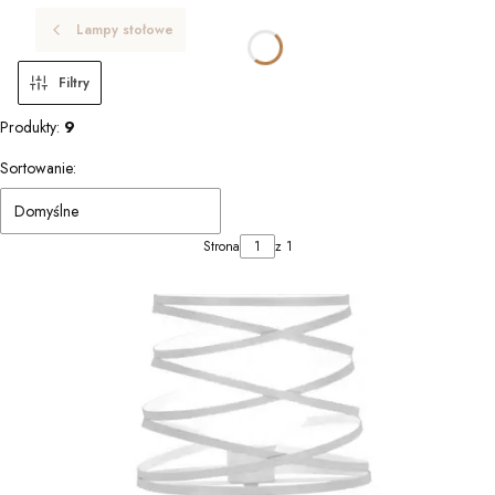
Lampy stołowe
Filtry
Produkty:
9
Lista produktów
Sortowanie:
Domyślne
Strona
z 1