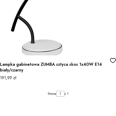
Lampka gabinetowa ZUMBA sztyca skos 1x40W E14
biały/czarny
Cena
191,99 zł
Strona
z 1