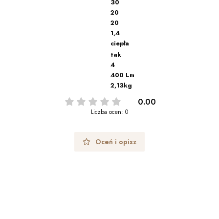
30
20
20
1,4
ciepła
tak
4
400 Lm
2,13kg
0.00
Liczba ocen: 0
Oceń i opisz