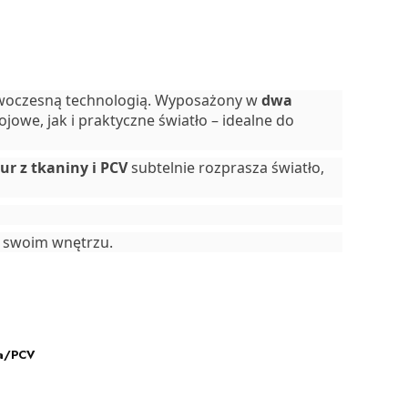
nowoczesną technologią. Wyposażony w
dwa
jowe, jak i praktyczne światło – idealne do
ur z tkaniny i PCV
subtelnie rozprasza światło,
w swoim wnętrzu.
na/PCV