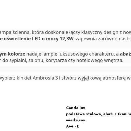
lampa ścienna, która doskonale łączy klasyczny design z 
e oświetlenie LED o mocy 12,3W
, zapewnia zarówno nastro
ym kolorze
nadaje lampie luksusowego charakteru, a
abaż
do sypialni, salonu, korytarza czy hotelowego wnętrza.
wybierz kinkiet Ambrosia 3 i stwórz wyjątkową atmosferę 
Candellux
podstawa stalowa, abażur tkani
miedziany
A++ - E