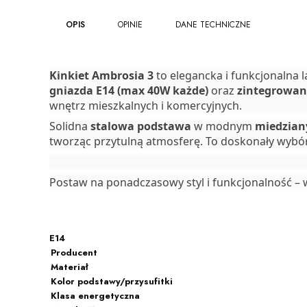
OPIS
OPINIE
DANE TECHNICZNE
Kinkiet Ambrosia 3
to elegancka i funkcjonalna 
gniazda E14 (max 40W każde)
oraz
zintegrowan
wnętrz mieszkalnych i komercyjnych.
Solidna
stalowa podstawa
w modnym
miedzian
tworząc przytulną atmosferę. To doskonały wybór 
Postaw na ponadczasowy styl i funkcjonalność – 
E14
Producent
Materiał
Kolor podstawy/przysufitki
Klasa energetyczna