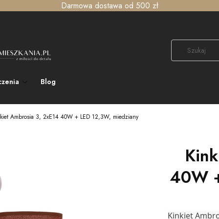
Darmowa dostawa od 500 zł
czenia
Blog
nkiet Ambrosia 3, 2xE14 40W + LED 12,3W, miedziany
Kink
40W +
Kinkiet Ambro