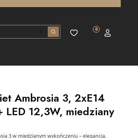
Produkty w koszyku: 0.
Ulubione
Koszyk
Zaloguj się
Wyczyść
Szukaj
iet Ambrosia 3, 2xE14
 LED 12,3W, miedziany
sia 3 w miedzianym wykończeniu – elegancja,