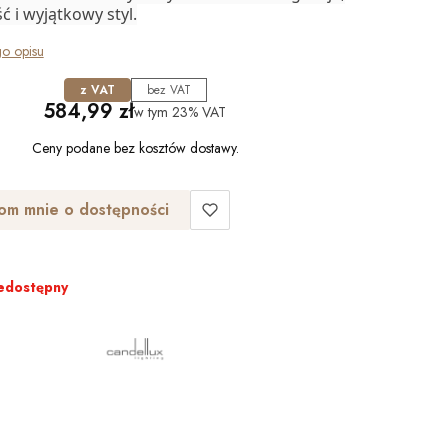
ć i wyjątkowy styl.
go opisu
z VAT
bez VAT
Cena
584,99 zł
w tym
23%
VAT
Ceny podane bez kosztów dostawy.
om mnie o dostępności
edostępny