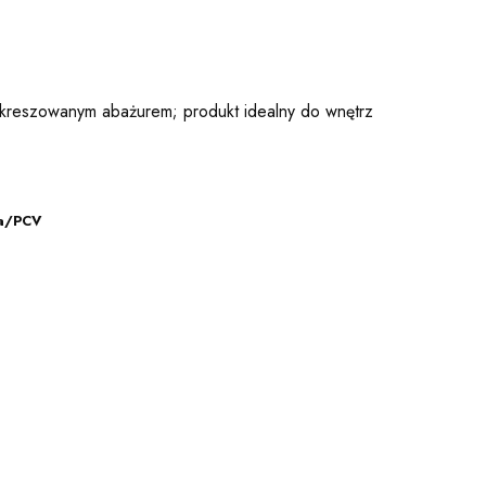
m kreszowanym abażurem; produkt idealny do wnętrz
na/PCV