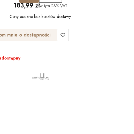
Cena
183,99 zł
w tym
23%
VAT
Ceny podane bez kosztów dostawy.
om mnie o dostępności
edostępny