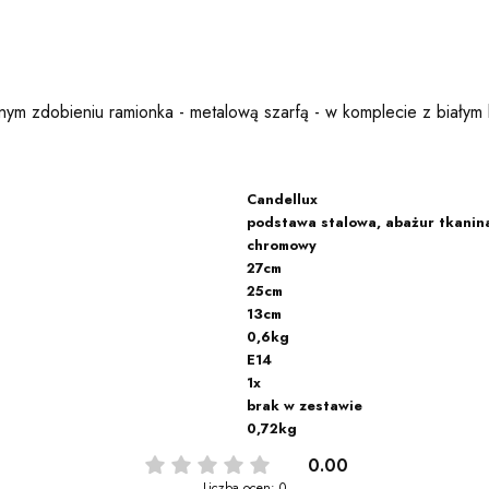
nym zdobieniu ramionka - metalową szarfą - w komplecie z biały
Candellux
podstawa stalowa, abażur tkani
chromowy
27cm
25cm
13cm
0,6kg
E14
1x
brak w zestawie
0,72kg
0.00
Liczba ocen: 0