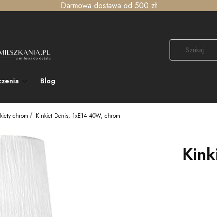
Darmowa dostawa od 500 zł
czenia
Blog
kiety chrom
Kinkiet Denis, 1xE14 40W, chrom
Kink