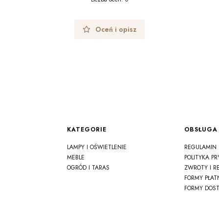
Oceń i opisz
Linki w stopce
KATEGORIE
OBSŁUGA 
LAMPY I OŚWIETLENIE
REGULAMIN
MEBLE
POLITYKA P
OGRÓD I TARAS
ZWROTY I R
FORMY PŁAT
FORMY DOS