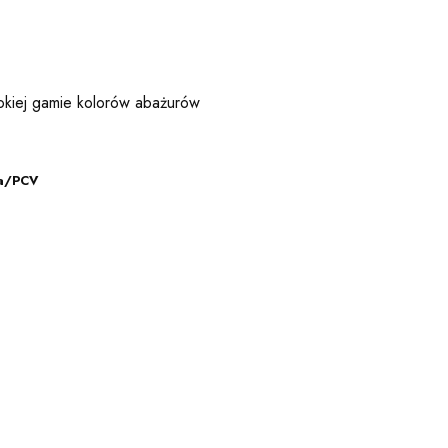
rokiej gamie kolorów abażurów
na/PCV