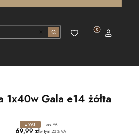
Produkty w koszyku: 0.
Ulubione
Koszyk
Zaloguj się
Wyczyść
Szukaj
 1x40w Gala e14 żółta
z VAT
bez VAT
Cena
69,99 zł
w tym
23%
VAT