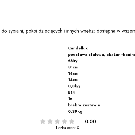
 do sypialni, pokoi dziecięcych i innych wnętrz; dostępna w wsze
Candellux
podstawa stalowa, abażur tkani
żółty
31cm
14cm
14cm
0,3kg
E14
1x
brak w zestawie
0,39kg
0.00
Liczba ocen: 0