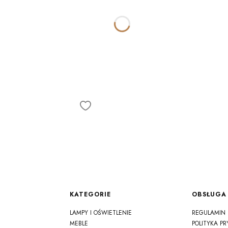
Linki w stopce
KATEGORIE
OBSŁUGA 
LAMPY I OŚWIETLENIE
REGULAMIN
MEBLE
POLITYKA P