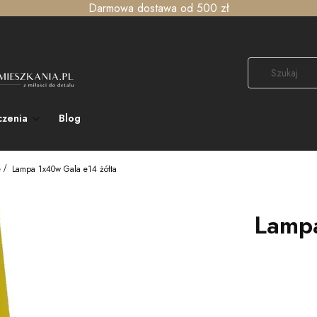
Darmowa dostawa od 500 zł
czenia
Blog
e
Lampa 1x40w Gala e14 żółta
Lampa