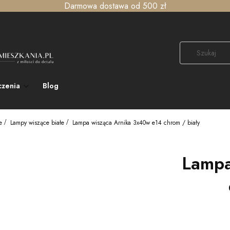
Darmowa dostawa od 500 zł
czenia
Blog
e
Lampy wiszące białe
Lampa wisząca Arnika 3x40w e14 chrom / biały
Lampa