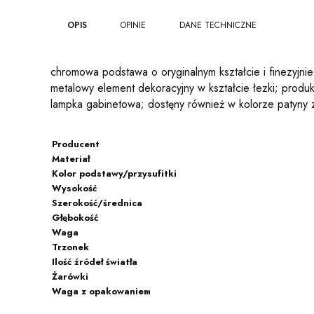
OPIS
OPINIE
DANE TECHNICZNE
chromowa podstawa o oryginalnym kształcie i finezyjn
metalowy element dekoracyjny w kształcie łezki; produk
lampka gabinetowa; dostęny również w kolorze patyny
Producent
Materiał
Kolor podstawy/przysufitki
Wysokość
Szerokość/średnica
Głębokość
Waga
Trzonek
Ilość źródeł światła
Żarówki
Waga z opakowaniem