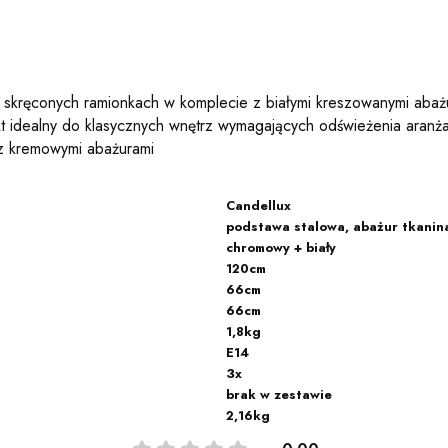
ie skręconych ramionkach w komplecie z białymi kreszowanymi aba
t idealny do klasycznych wnętrz wymagających odświeżenia aranżac
 z kremowymi abażurami
Candellux
podstawa stalowa, abażur tkani
chromowy + biały
120cm
66cm
66cm
1,8kg
E14
3x
brak w zestawie
2,16kg