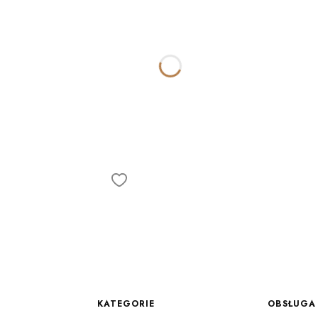
Linki w stopce
KATEGORIE
OBSŁUGA 