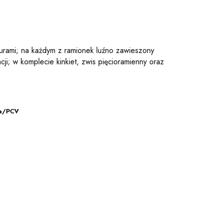
żurami; na każdym z ramionek luźno zawieszony
ji; w komplecie kinkiet, zwis pięcioramienny oraz
na/PCV