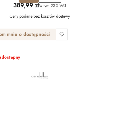
Cena
389,99 zł
w tym
23%
VAT
Ceny podane bez kosztów dostawy.
om mnie o dostępności
edostępny