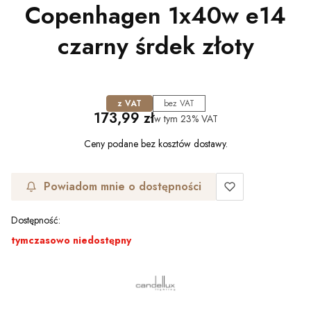
Copenhagen 1x40w e14
czarny śrdek złoty
z VAT
bez VAT
Cena
173,99 zł
w tym
23%
VAT
Ceny podane bez kosztów dostawy.
Powiadom mnie o dostępności
Dostępność:
tymczasowo niedostępny