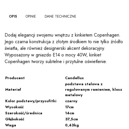
OPIS
OPINIE
DANE TECHNICZNE
Dodaj elegancji swojemu wnętrzu z kinkietem Copenhagen.
Jego czarna konstrukcja z złotym środkiem to nie tylko źródło
światła, ale również designerski akcent dekoracyjny.
Wyposażony w gniazdo E14 o mocy 40W, kinkiet
Copenhagen tworzy subtelne i przytulne oświetlenie.
Producent
Candellux
podstawa stalowa z
Materiał
regulowanym ramieniem, klosz
metalowy
Kolor podstawy/przysufitki
czarny
Wysokość
17cm
Szerokość/średnica
14cm
Głębokość
37,5cm
Waga
0,43kg