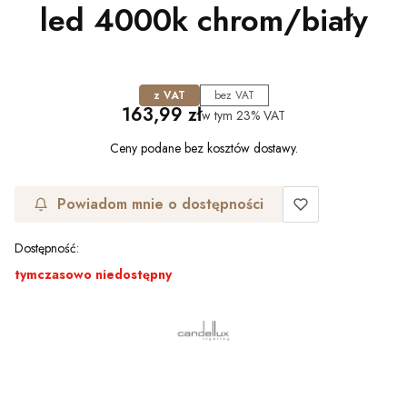
led 4000k chrom/biały
z VAT
bez VAT
Cena
163,99 zł
w tym
23%
VAT
Ceny podane bez kosztów dostawy.
Powiadom mnie o dostępności
Dostępność:
tymczasowo niedostępny