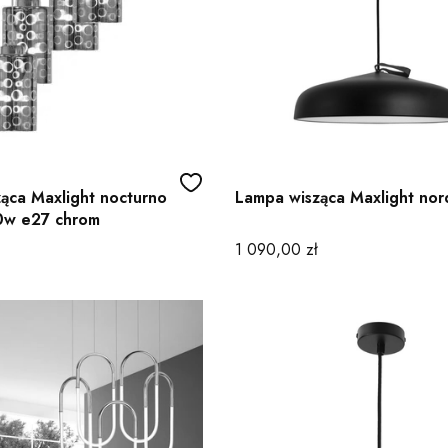
ąca Maxlight nocturno
Lampa wisząca Maxlight nor
0w e27 chrom
Cena
1 090,00 zł