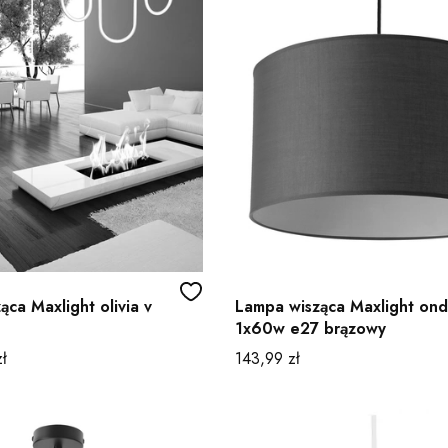
ca Maxlight olivia v
Lampa wisząca Maxlight on
1x60w e27 brązowy
Cena
ł
143,99 zł