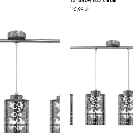
12 1x40w e27 chrom
Cena
115,99 zł