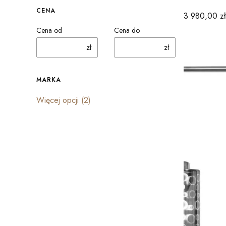
CENA
Cena
3 980,00 zł
Cena od
Cena do
zł
zł
MARKA
Marka
Więcej opcji (2)