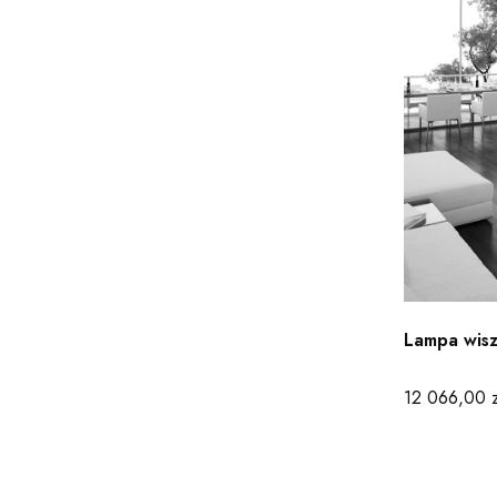
Lampa wiszą
Cena
12 066,00 z