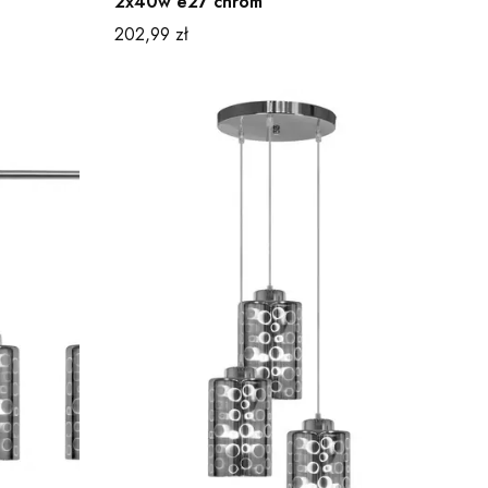
2x40w e27 chrom
Cena
202,99 zł