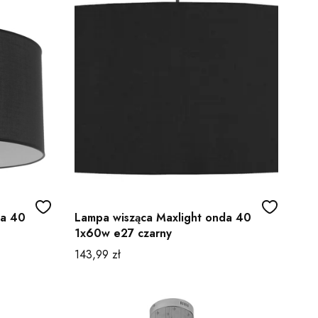
da 40
Lampa wisząca Maxlight onda 40
1x60w e27 czarny
Cena
143,99 zł