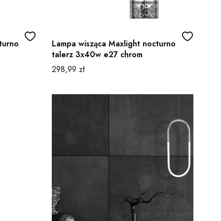
turno
Lampa wisząca Maxlight nocturno
talerz 3x40w e27 chrom
Cena
298,99 zł