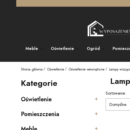
Meble
Oświetlenie
Ogród
Pomiesz
Strona główna
Oświetlenie
Oświetlenie wewnętrzne
Lampy wisząc
Lampy
Kategorie
Lista pro
Sortowanie:
Oświetlenie
Kategoria - Oświetlenie
Domyślne
Pomieszczenia
Kategoria - Pomieszczenia
Meble