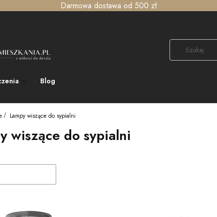
Darmowa dostawa od 500 zł
czenia
Blog
e
Lampy wiszące do sypialni
 wiszące do sypialni
duktów