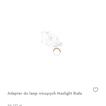
Adapter do lamp wiszących Maxlight Biała
Cena
66,00 zł