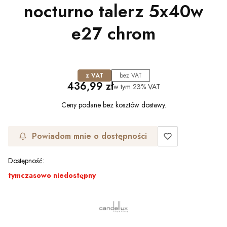
nocturno talerz 5x40w
e27 chrom
z VAT
bez VAT
Cena
436,99 zł
w tym
23%
VAT
Ceny podane bez kosztów dostawy.
Powiadom mnie o dostępności
Dostępność:
tymczasowo niedostępny