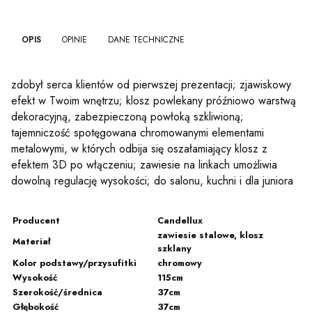
OPIS
OPINIE
DANE TECHNICZNE
zdobył serca klientów od pierwszej prezentacji; zjawiskowy
efekt w Twoim wnętrzu; klosz powlekany próźniowo warstwą
dekoracyjną, zabezpieczoną powłoką szkliwioną;
tajemniczość spotęgowana chromowanymi elementami
metalowymi, w których odbija się oszałamiający klosz z
efektem 3D po włączeniu; zawiesie na linkach umożliwia
dowolną regulację wysokości; do salonu, kuchni i dla juniora
Producent
Candellux
zawiesie stalowe, klosz
Materiał
szklany
Kolor podstawy/przysufitki
chromowy
Wysokość
115cm
Szerokość/średnica
37cm
Głębokość
37cm