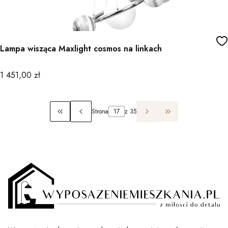
Lampa wisząca Maxlight cosmos na linkach
Cena
1 451,00 zł
Strona
z 35
Wróć do pierwszej strony z produktami
Przejdź do ostatn