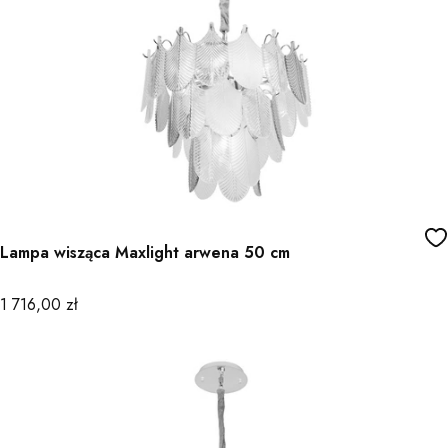
Lampa wisząca Maxlight arwena 50 cm
Cena
1 716,00 zł