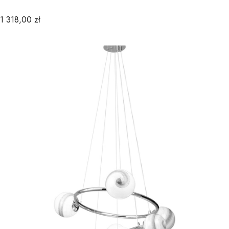
Cena
1 318,00 zł