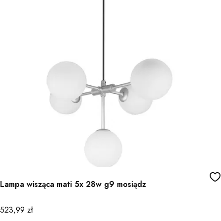
Lampa wisząca mati 5x 28w g9 mosiądz
Cena
523,99 zł