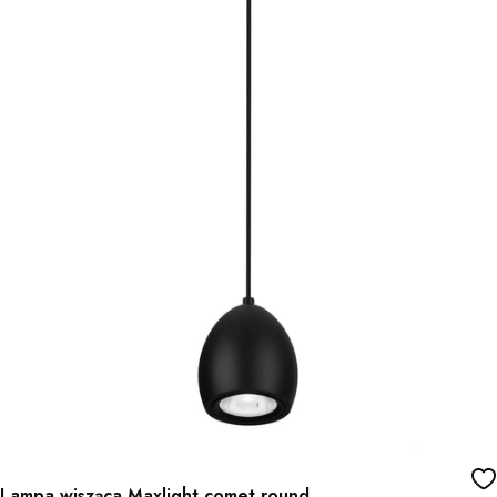
Lampa wisząca Maxlight comet round