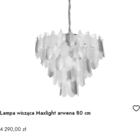
Lampa wisząca Maxlight arwena 80 cm
Cena
4 290,00 zł