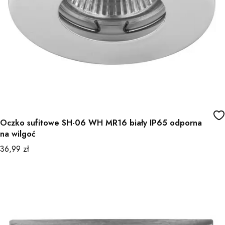
Oczko sufitowe SH-06 WH MR16 biały IP65 odporna
na wilgoć
Cena
36,99 zł