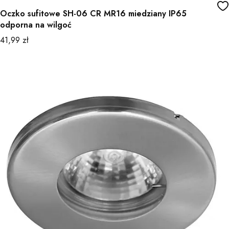
Oczko sufitowe SH-06 CR MR16 miedziany IP65
odporna na wilgoć
Cena
41,99 zł