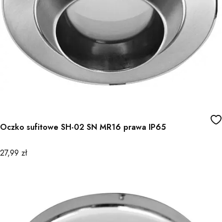
Oczko sufitowe SH-02 SN MR16 prawa IP65
Cena
27,99 zł