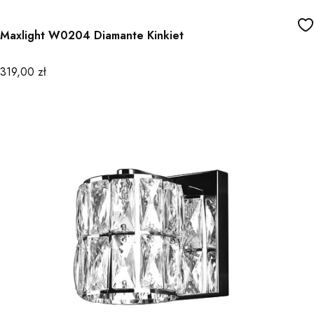
Maxlight W0204 Diamante Kinkiet
Cena
319,00 zł