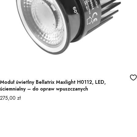
Moduł świetlny Bellatrix Maxlight H0112, LED,
ściemnialny – do opraw wpuszczanych
Cena
275,00 zł