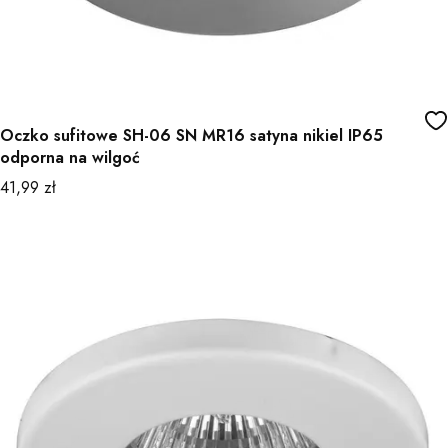
Oczko sufitowe SH-06 SN MR16 satyna nikiel IP65
odporna na wilgoć
Cena
41,99 zł