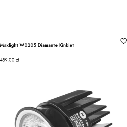
Maxlight W0205 Diamante Kinkiet
Cena
459,00 zł