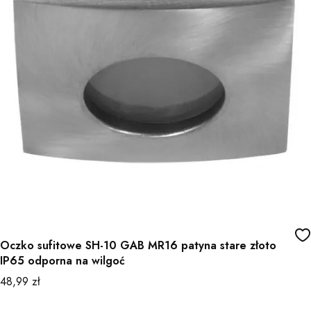
Oczko sufitowe SH-10 GAB MR16 patyna stare złoto
IP65 odporna na wilgoć
Cena
48,99 zł