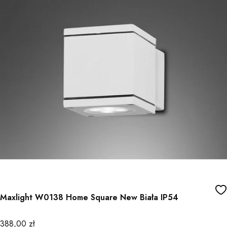
Maxlight W0138 Home Square New Biała IP54
Cena
388,00 zł