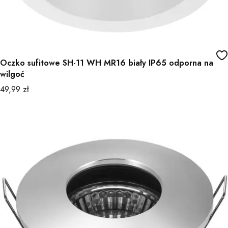
Oczko sufitowe SH-11 WH MR16 biały IP65 odporna na
wilgoć
Cena
49,99 zł