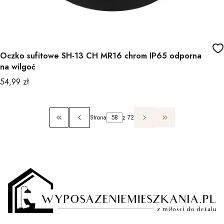
Oczko sufitowe SH-13 CH MR16 chrom IP65 odporna
na wilgoć
Cena
54,99 zł
Strona
z 72
Wróć do pierwszej strony z produktami
Przejdź do ostatn