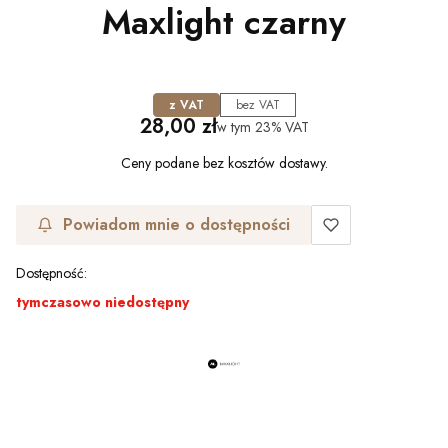
Maxlight czarny
z VAT
bez VAT
Cena
28,00 zł
w tym
23%
VAT
Ceny podane bez kosztów dostawy.
Powiadom mnie o dostępności
Dostępność:
tymczasowo niedostępny