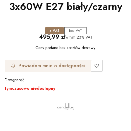
3x60W E27 biały/czarny
z VAT
bez VAT
Cena
495,99 zł
w tym
23%
VAT
Ceny podane bez kosztów dostawy.
Powiadom mnie o dostępności
Dostępność:
tymczasowo niedostępny