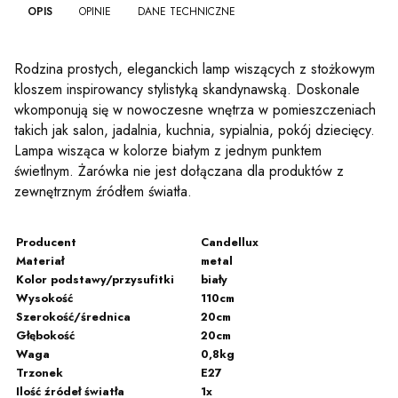
OPIS
OPINIE
DANE TECHNICZNE
Rodzina prostych, eleganckich lamp wiszących z stożkowym
kloszem inspirowancy stylistyką skandynawską. Doskonale
wkomponują się w nowoczesne wnętrza w pomieszczeniach
takich jak salon, jadalnia, kuchnia, sypialnia, pokój dziecięcy.
Lampa wisząca w kolorze białym z jednym punktem
świetlnym. Żarówka nie jest dołączana dla produktów z
zewnętrznym źródłem światła.
Producent
Candellux
Materiał
metal
Kolor podstawy/przysufitki
biały
Wysokość
110cm
Szerokość/średnica
20cm
Głębokość
20cm
Waga
0,8kg
Trzonek
E27
Ilość źródeł światła
1x