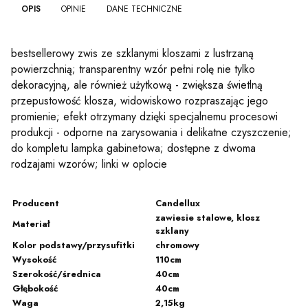
OPIS
OPINIE
DANE TECHNICZNE
bestsellerowy zwis ze szklanymi kloszami z lustrzaną
powierzchnią; transparentny wzór pełni rolę nie tylko
dekoracyjną, ale również użytkową - zwiększa świetlną
przepustowość klosza, widowiskowo rozpraszając jego
promienie; efekt otrzymany dzięki specjalnemu procesowi
produkcji - odporne na zarysowania i delikatne czyszczenie;
do kompletu lampka gabinetowa; dostępne z dwoma
rodzajami wzorów; linki w oplocie
Producent
Candellux
zawiesie stalowe, klosz
Materiał
szklany
Kolor podstawy/przysufitki
chromowy
Wysokość
110cm
Szerokość/średnica
40cm
Głębokość
40cm
Waga
2,15kg