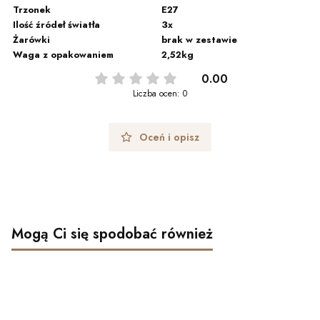
Trzonek
E27
Ilość źródeł światła
3x
Żarówki
brak w zestawie
Waga z opakowaniem
2,52kg
0.00
Liczba ocen: 0
Oceń i opisz
Mogą Ci się spodobać również