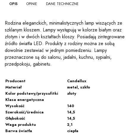
OPIS
OPINIE
DANE TECHNICZNE
Rodzina eleganckich, minimalistycznych lamp wiszących ze
szklanym kloszem. Lampy występują w kolorze białym oraz
złotym i w dwóch kształtach kloszy. Posiadają zintegrowane
źródło światła LED. Produkty z rodziny można ze sobą
dowolnie zestawiać w jednym pomiedzeniu. Lampy
przeznaczone są do salonu, jadalni, kuchnu, sypialni,
przedpokoju, gabinetu.
Producent
Candellux
Materiał
metal, szkło
Kolor podstawy/przysufitki
złoty
Klasa energetyczna
Wysokość
140
Szerokość/średnica
14,5
Głębokość
14,5
Waga produktu
2,1
Barwa światła
ciepła