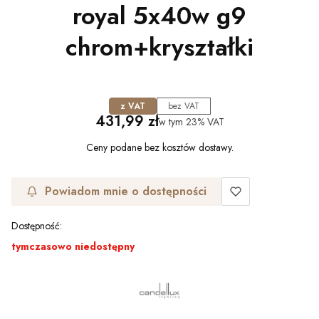
royal 5x40w g9
chrom+kryształki
z VAT
bez VAT
Cena
431,99 zł
w tym
23%
VAT
Ceny podane bez kosztów dostawy.
Powiadom mnie o dostępności
Dostępność:
tymczasowo niedostępny