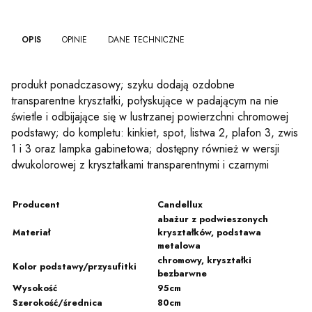
OPIS
OPINIE
DANE TECHNICZNE
produkt ponadczasowy; szyku dodają ozdobne
transparentne kryształki, połyskujące w padającym na nie
świetle i odbijające się w lustrzanej powierzchni chromowej
podstawy; do kompletu: kinkiet, spot, listwa 2, plafon 3, zwis
1 i 3 oraz lampka gabinetowa; dostępny również w wersji
dwukolorowej z kryształkami transparentnymi i czarnymi
Producent
Candellux
abażur z podwieszonych
Materiał
kryształków, podstawa
metalowa
chromowy, kryształki
Kolor podstawy/przysufitki
bezbarwne
Wysokość
95cm
Szerokość/średnica
80cm