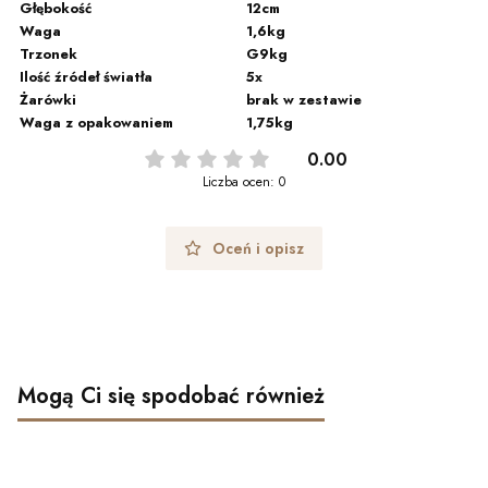
Głębokość
12cm
Waga
1,6kg
Trzonek
G9kg
Ilość źródeł światła
5x
Żarówki
brak w zestawie
Waga z opakowaniem
1,75kg
0.00
Liczba ocen: 0
Oceń i opisz
Mogą Ci się spodobać również