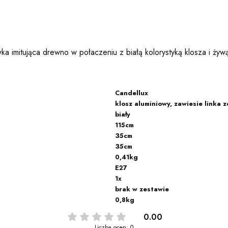
mitująca drewno w połaczeniu z białą kolorystyką klosza i żywą c
Candellux
klosz aluminiowy, zawiesie linka 
biały
115cm
35cm
35cm
0,41kg
E27
1x
brak w zestawie
0,8kg
0.00
Liczba ocen: 0