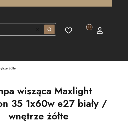
Produkty w koszyku: 0.
Ulubione
Koszyk
Zaloguj się
Wyczyść
Szukaj
ętrze żółte
pa wisząca Maxlight
on 35 1x60w e27 biały /
wnętrze żółte