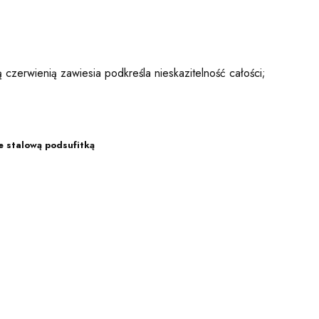
zerwienią zawiesia podkreśla nieskazitelność całości;
ze stalową podsufitką