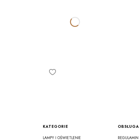
Linki w stopce
KATEGORIE
OBSŁUGA 
LAMPY I OŚWIETLENIE
REGULAMIN