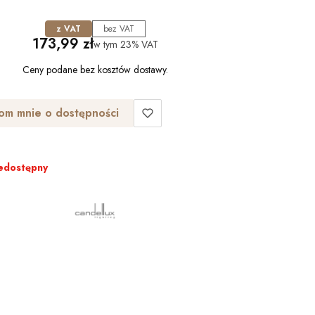
z VAT
bez VAT
Cena
173,99 zł
w tym
23%
VAT
Ceny podane bez kosztów dostawy.
om mnie o dostępności
edostępny