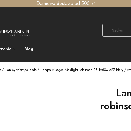
Darmowa dostawa od 500 zł
czenia
Blog
e
Lampy wiszące białe
Lampa wisząca Maxlight robinson 35 1x60w e27 biały / wn
Lam
robins