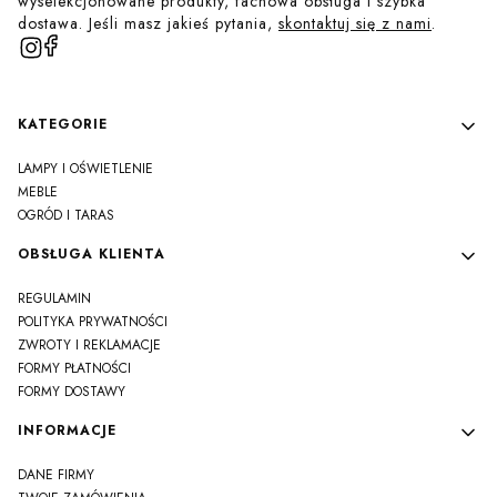
wyselekcjonowane produkty, fachowa obsługa i szybka
dostawa. Jeśli masz jakieś pytania,
skontaktuj się z nami
.
Linki w stopce
KATEGORIE
LAMPY I OŚWIETLENIE
MEBLE
OGRÓD I TARAS
OBSŁUGA KLIENTA
REGULAMIN
POLITYKA PRYWATNOŚCI
ZWROTY I REKLAMACJE
FORMY PŁATNOŚCI
FORMY DOSTAWY
INFORMACJE
DANE FIRMY