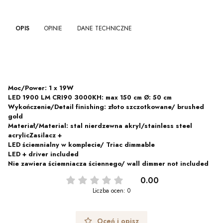
OPIS
OPINIE
DANE TECHNICZNE
Moc/Power: 1 x 19W
LED 1900 LM CRI90 3000KH: max 150 cm Ø: 50 cm
Wykończenie/Detail finishing: złoto szczotkowane/ brushed
gold
Materiał/Material: stal nierdzewna akryl/stainless steel
acrylicZasilacz +
LED ściemnialny w komplecie/ Triac dimmable
LED + driver included
Nie zawiera ściemniacza ściennego/ wall dimmer not included
0.00
Liczba ocen: 0
Oceń i opisz