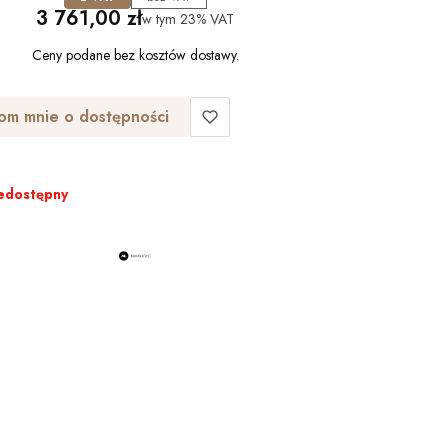
Cena
3 761,00 zł
w tym
23%
VAT
Ceny podane bez kosztów dostawy.
om mnie o dostępności
edostępny