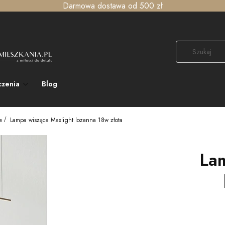
Darmowa dostawa od 500 zł
czenia
Blog
e
Lampa wisząca Maxlight lozanna 18w złota
Lam