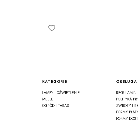
Linki w stopce
KATEGORIE
OBSŁUGA 
LAMPY I OŚWIETLENIE
REGULAMIN
MEBLE
POLITYKA P
OGRÓD I TARAS
ZWROTY I R
FORMY PŁAT
FORMY DOS