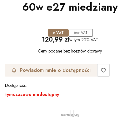
60w e27 miedziany
z VAT
bez VAT
Cena
120,99 zł
w tym
23%
VAT
Ceny podane bez kosztów dostawy.
Powiadom mnie o dostępności
Dostępność:
tymczasowo niedostępny