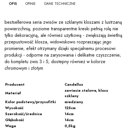
OPIS
OPINIE
DANE TECHNICZNE
bestsellerowa seria zwisów ze szklanymi kloszami z lustrzaną
powierzchnią; poziome transparentne kreski pełnią rolę nie
tylko dekoracyjną, ale również użytkową - zwiększają świetlną
przepustowość klosza, widowiskowo rozpraszając jego
promienie; efekt otrzymany dzięki specjalnemu procesowi
produkcji - odporne na zarysowania i delikatne czyszczenie;
do kompletu zwis 3 i 5; dostepny również w kolorze
chromowym i złotym
Producent
Candellux
zawiesie stalowe, klosz
Materiał
szklany
Kolor podstawy/przysufitki
miedziany
Wysokość
125cm
Szerokość/średnica
14cm
Głębokość
14cm
Waga
0,5kg