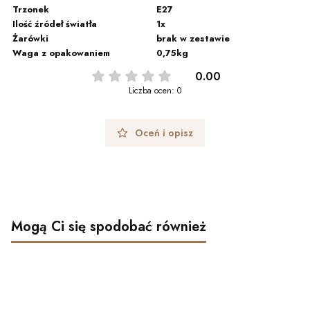
Trzonek
E27
Ilość źródeł światła
1x
Żarówki
brak w zestawie
Waga z opakowaniem
0,75kg
0.00
Liczba ocen: 0
Oceń i opisz
Mogą Ci się spodobać również