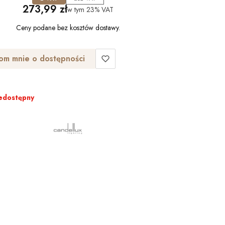
Cena
273,99 zł
w tym
23%
VAT
Ceny podane bez kosztów dostawy.
om mnie o dostępności
edostępny