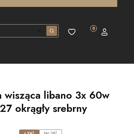
Produkty w koszyku: 0.
Ulubione
Koszyk
Zaloguj się
Wyczyść
Szukaj
 wisząca libano 3x 60w
27 okrągły srebrny
z VAT
bez VAT