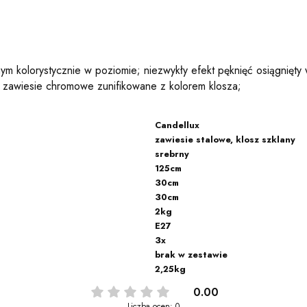
m kolorystycznie w poziomie; niezwykły efekt pęknięć osiągnięty 
; zawiesie chromowe zunifikowane z kolorem klosza;
Candellux
zawiesie stalowe, klosz szklany
srebrny
125cm
30cm
30cm
2kg
E27
3x
brak w zestawie
2,25kg
0.00
Liczba ocen: 0