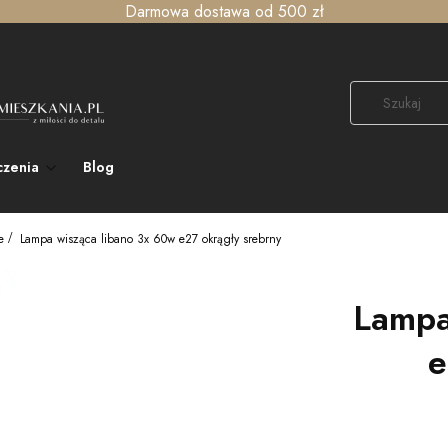
Darmowa dostawa od 500 zł
czenia
Blog
e
Lampa wisząca libano 3x 60w e27 okrągły srebrny
Lampa
e