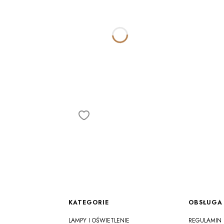
Linki w stopce
KATEGORIE
OBSŁUGA 
LAMPY I OŚWIETLENIE
REGULAMIN