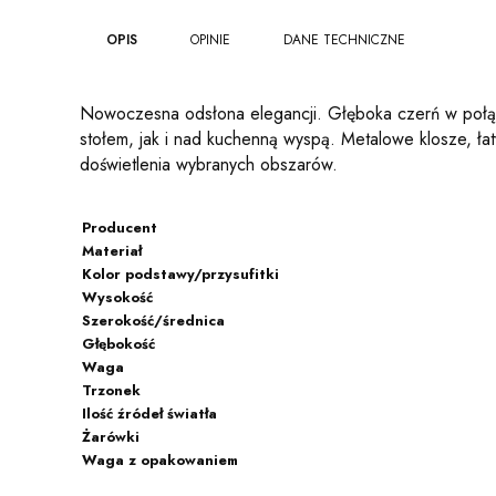
OPIS
OPINIE
DANE TECHNICZNE
Nowoczesna odsłona elegancji. Głęboka czerń w połącz
stołem, jak i nad kuchenną wyspą. Metalowe klosze, ła
doświetlenia wybranych obszarów.
Producent
Materiał
Kolor podstawy/przysufitki
Wysokość
Szerokość/średnica
Głębokość
Waga
Trzonek
Ilość źródeł światła
Żarówki
Waga z opakowaniem