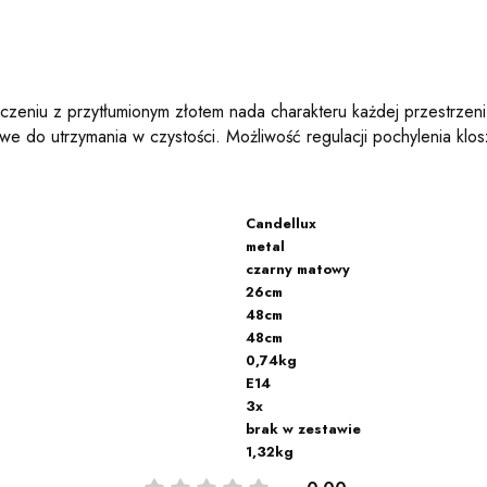
eniu z przytłumionym złotem nada charakteru każdej przestrzeni
twe do utrzymania w czystości. Możliwość regulacji pochylenia k
Candellux
metal
czarny matowy
26cm
48cm
48cm
0,74kg
E14
3x
brak w zestawie
1,32kg