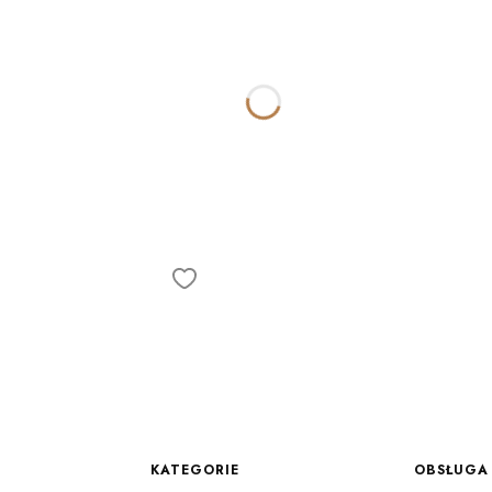
Linki w stopce
KATEGORIE
OBSŁUGA 