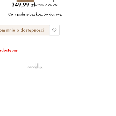
Cena
349,99 zł
w tym
23%
VAT
Ceny podane bez kosztów dostawy.
om mnie o dostępności
edostępny