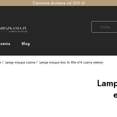
Darmowa dostawa od 500 zł
czenia
Blog
e
Lampy wiszące czarne
Lampa wisząca less 3x 40w e14 czarny matowy
Lamp