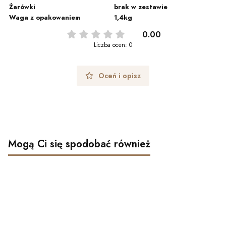
Żarówki
brak w zestawie
Waga z opakowaniem
1,4kg
0.00
Liczba ocen: 0
Oceń i opisz
Mogą Ci się spodobać również