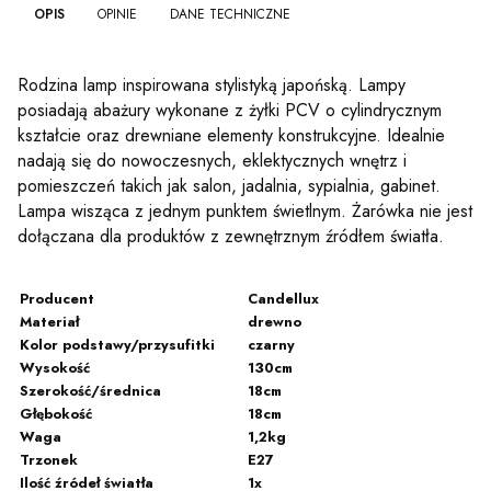
OPIS
OPINIE
DANE TECHNICZNE
Rodzina lamp inspirowana stylistyką japońską. Lampy
posiadają abażury wykonane z żyłki PCV o cylindrycznym
kształcie oraz drewniane elementy konstrukcyjne. Idealnie
nadają się do nowoczesnych, eklektycznych wnętrz i
pomieszczeń takich jak salon, jadalnia, sypialnia, gabinet.
Lampa wisząca z jednym punktem świetlnym. Żarówka nie jest
dołączana dla produktów z zewnętrznym źródłem światła.
Producent
Candellux
Materiał
drewno
Kolor podstawy/przysufitki
czarny
Wysokość
130cm
Szerokość/średnica
18cm
Głębokość
18cm
Waga
1,2kg
Trzonek
E27
Ilość źródeł światła
1x