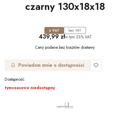
czarny 130x18x18
z VAT
bez VAT
Cena
439,99 zł
w tym
23%
VAT
Ceny podane bez kosztów dostawy.
Powiadom mnie o dostępności
Dostępność:
tymczasowo niedostępny