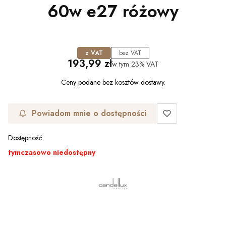
60w e27 różowy
z VAT
bez VAT
Cena
193,99 zł
w tym
23%
VAT
Ceny podane bez kosztów dostawy.
Powiadom mnie o dostępności
Dostępność:
tymczasowo niedostępny