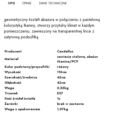
OPIS
OPINIE
DANE TECHNICZNE
geometryczny kształt abażura w połączeniu z pastelową
kolorystyką tkaniny, stworzy przytulny klimat w każdym
pomieszczeniu; zawieszony na transparentnej lince z
satynową podsufitką
Producent
Candellux
zawiesie stalowe, abażur
Materiał
tkanina/PCV
Kolor podstawy/przysufitki
różowy
Wysokość
110cm
Szerokość/średnica
42cm
Głębokość
42cm
Waga
0,55kg
Trzonek
E27
Ilość źródeł światła
1x
Żarówki
brak w zestawie
Waga z opakowaniem
1,07kg