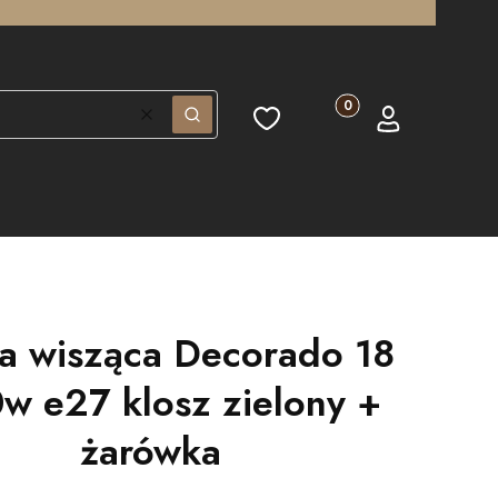
Produkty w koszyku: 0.
Ulubione
Koszyk
Zaloguj się
Wyczyść
Szukaj
a wisząca Decorado 18
w e27 klosz zielony +
żarówka