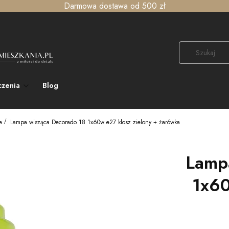
Darmowa dostawa od 500 zł
czenia
Blog
e
Lampa wisząca Decorado 18 1x60w e27 klosz zielony + żarówka
Lamp
1x60