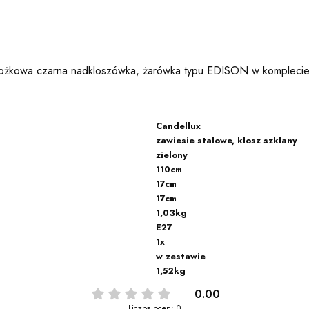
stożkowa czarna nadkloszówka, żarówka typu EDISON w komplecie;
Candellux
zawiesie stalowe, klosz szklany
zielony
110cm
17cm
17cm
1,03kg
E27
1x
w zestawie
1,52kg
0.00
Liczba ocen: 0