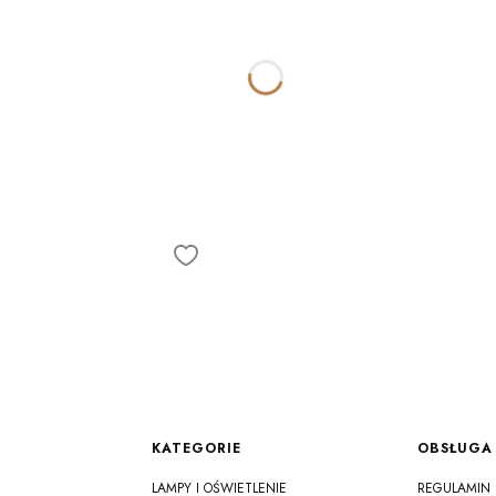
Linki w stopce
KATEGORIE
OBSŁUGA 
LAMPY I OŚWIETLENIE
REGULAMIN