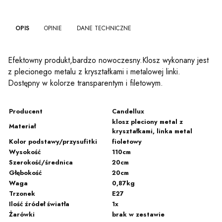
OPIS
OPINIE
DANE TECHNICZNE
Efektowny produkt,bardzo nowoczesny.Klosz wykonany jest
z plecionego metalu z kryształkami i metalowej linki.
Dostępny w kolorze transparentym i filetowym.
Producent
Candellux
klosz pleciony metal z
Materiał
kryształkami, linka metal
Kolor podstawy/przysufitki
fioletowy
Wysokość
110cm
Szerokość/średnica
20cm
Głębokość
20cm
Waga
0,87kg
Trzonek
E27
Ilość źródeł światła
1x
Żarówki
brak w zestawie