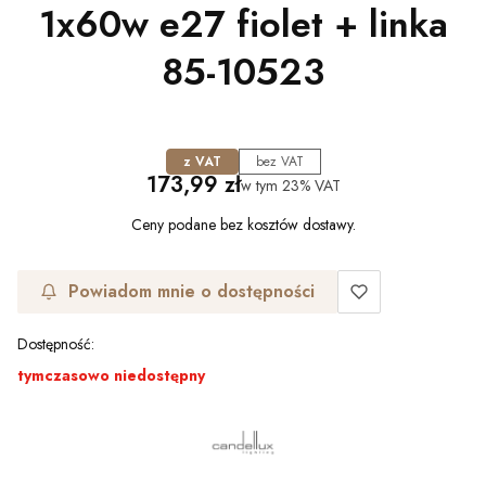
1x60w e27 fiolet + linka
85-10523
z VAT
bez VAT
Cena
173,99 zł
w tym
23%
VAT
Ceny podane bez kosztów dostawy.
Powiadom mnie o dostępności
Dostępność:
tymczasowo niedostępny