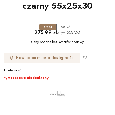
czarny 55x25x30
z VAT
bez VAT
Cena
275,99 zł
w tym
23%
VAT
Ceny podane bez kosztów dostawy.
Powiadom mnie o dostępności
Dostępność:
tymczasowo niedostępny