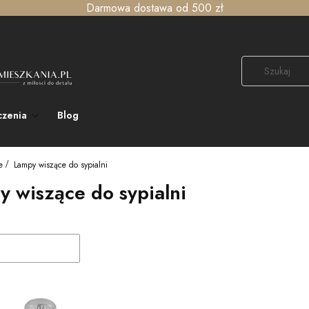
Darmowa dostawa od 500 zł
czenia
Blog
e
Lampy wiszące do sypialni
 wiszące do sypialni
duktów