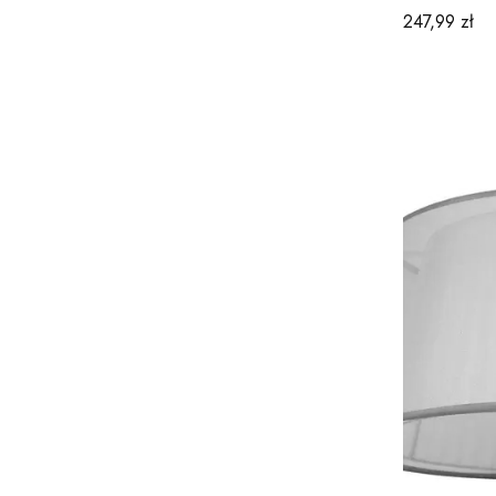
Cena
247,99 zł