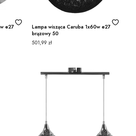
0w e27
Lampa wisząca Caruba 1x60w e27
brązowy 50
Cena
501,99 zł