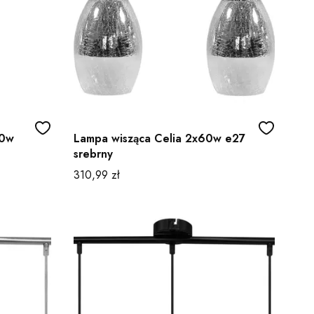
60w
Lampa wisząca Celia 2x60w e27
srebrny
Cena
310,99 zł