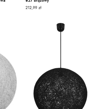
owa
e27 brązowy
Cena
212,99 zł