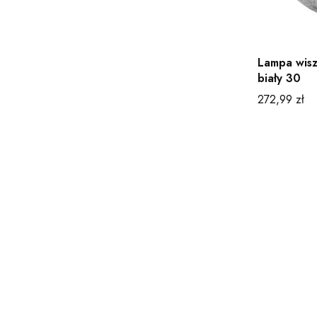
Lampa wis
biały 30
Cena
272,99 zł