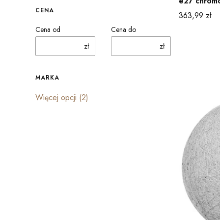
e27 chrom
CENA
Cena
363,99 zł
Cena od
Cena do
zł
zł
MARKA
Marka
Więcej opcji (2)