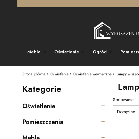
Meble
Oświetlenie
Ogród
Pomiesz
Strona główna
Oświetlenie
Oświetlenie wewnętrzne
Lampy wisząc
Lampy
Kategorie
Lista pro
Sortowanie:
Oświetlenie
Kategoria - Oświetlenie
Domyślne
Pomieszczenia
Kategoria - Pomieszczenia
Meble