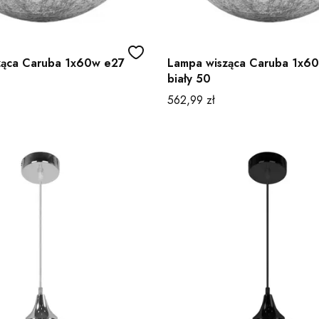
ząca Caruba 1x60w e27
Lampa wisząca Caruba 1x6
biały 50
Cena
562,99 zł