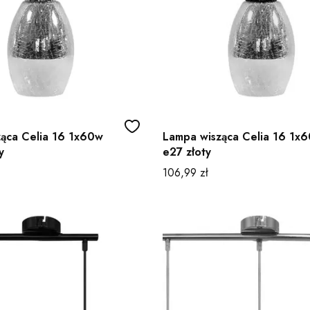
ąca Celia 16 1x60w
Lampa wisząca Celia 16 1x
y
e27 złoty
Cena
106,99 zł