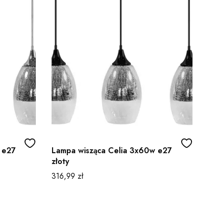
 e27
Lampa wisząca Celia 3x60w e27
złoty
Cena
316,99 zł