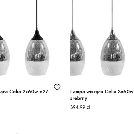
ząca Celia 2x60w e27
Lampa wisząca Celia 3x60w
srebrny
Cena
394,99 zł