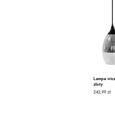
Lampa wis
złoty
Cena
242,99 zł