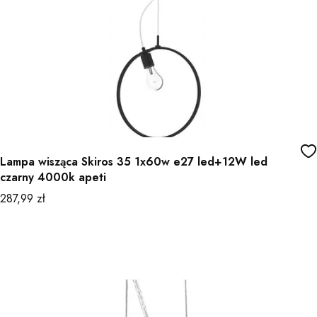
Lampa wisząca Skiros 35 1x60w e27 led+12W led
czarny 4000k apeti
Cena
287,99 zł