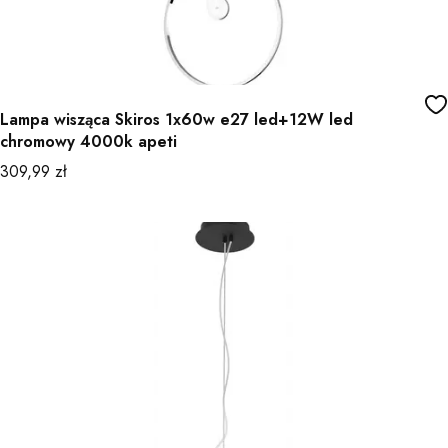
Lampa wisząca Skiros 1x60w e27 led+12W led
chromowy 4000k apeti
Cena
309,99 zł