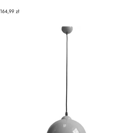
Cena
164,99 zł