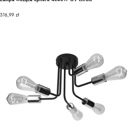
Cena
316,99 zł