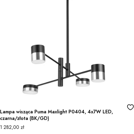
Lampa wisząca Puma Maxlight P0404, 4x7W LED,
czarna/złota (BK/GD)
Cena
1 282,00 zł