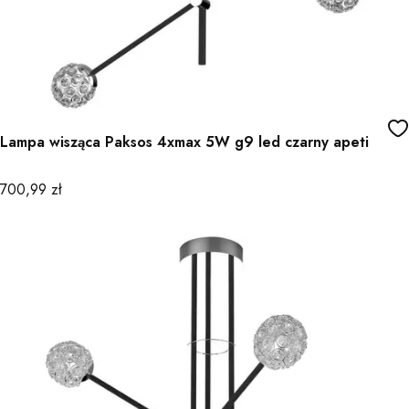
Lampa wisząca Paksos 4xmax 5W g9 led czarny apeti
Cena
700,99 zł