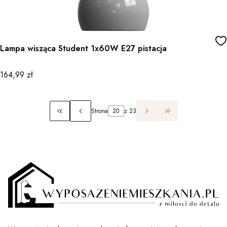
Lampa wisząca Student 1x60W E27 pistacja
Cena
164,99 zł
Strona
z 23
Wróć do pierwszej strony z produktami
Przejdź do ostatn