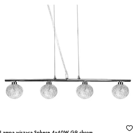
Lampa wisząca Sphere 4x40W G9 chrom