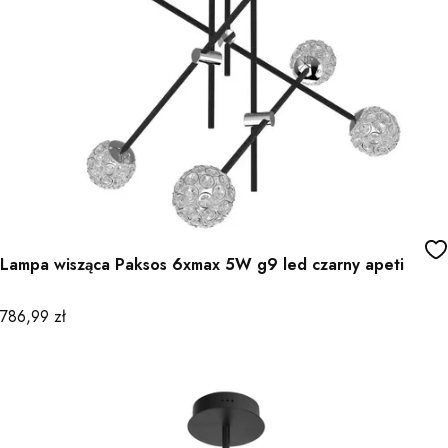
Lampa wisząca Paksos 6xmax 5W g9 led czarny apeti
Cena
786,99 zł