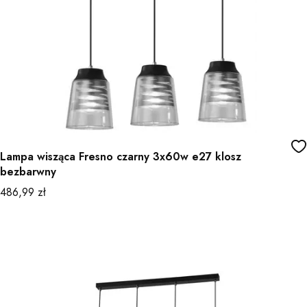
Lampa wisząca Fresno czarny 3x60w e27 klosz
bezbarwny
Cena
486,99 zł