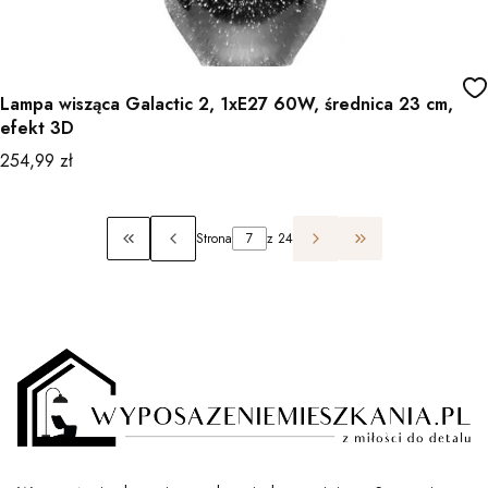
Lampa wisząca Galactic 2, 1xE27 60W, średnica 23 cm,
efekt 3D
Cena
254,99 zł
Strona
z 24
Wróć do pierwszej strony z produktami
Przejdź do ostatn