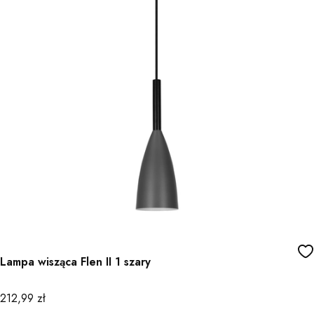
Lampa wisząca Flen II 1 szary
Cena
212,99 zł