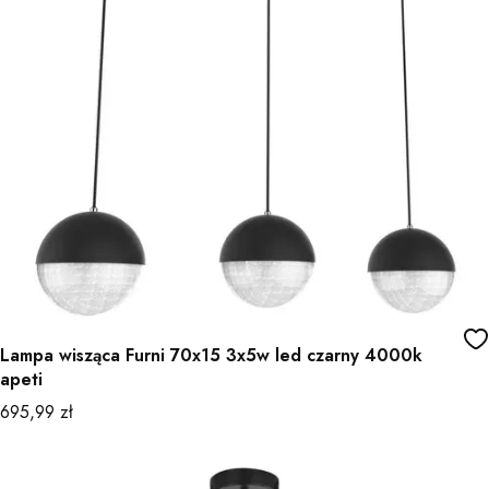
Lampa wisząca Furni 70x15 3x5w led czarny 4000k
apeti
Cena
695,99 zł