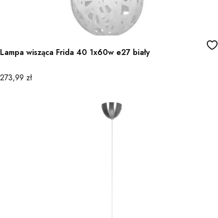
Lampa wisząca Frida 40 1x60w e27 biały
Cena
273,99 zł