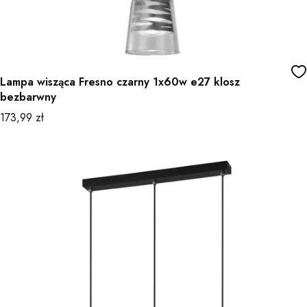
Lampa wisząca Fresno czarny 1x60w e27 klosz
bezbarwny
Cena
173,99 zł