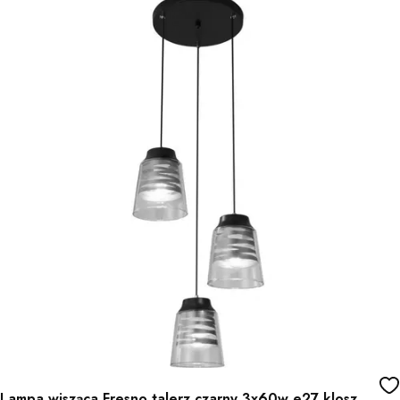
Lampa wisząca Fresno talerz czarny 3x60w e27 klosz