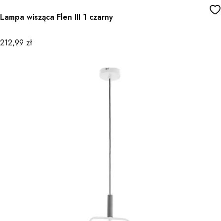
Lampa wisząca Flen III 1 czarny
Cena
212,99 zł