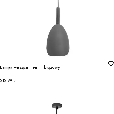
Lampa wisząca Flen I 1 brązowy
Cena
212,99 zł