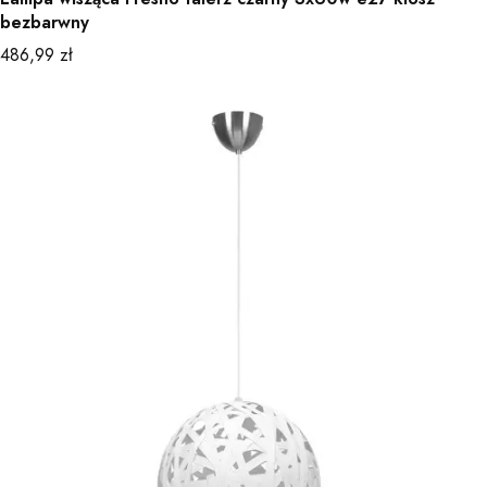
bezbarwny
Cena
486,99 zł