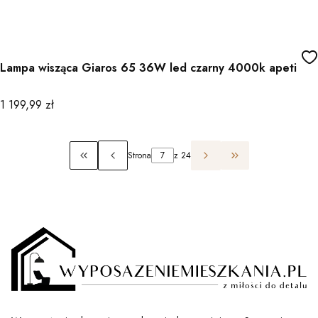
Lampa wisząca Giaros 65 36W led czarny 4000k apeti
Cena
1 199,99 zł
Strona
z 24
Wróć do pierwszej strony z produktami
Przejdź do ostatn