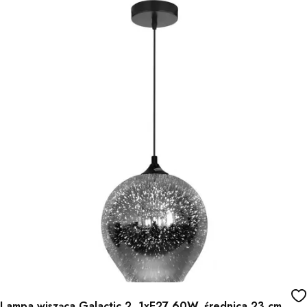
Lampa wisząca Galactic 2, 1xE27 60W, średnica 23 cm,