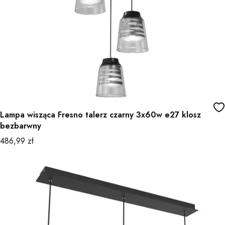
Lampa wisząca Fresno talerz czarny 3x60w e27 klosz
bezbarwny
Cena
486,99 zł