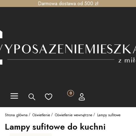
Darmowa dostawa od 500 zł
Menu
Produkty w koszyku: 0. Zobacz szc
Szukaj
Ulubione
Koszyk
Zaloguj się
Strona główna
Oświetlenie
Oświetlenie wewnętrzne
Lampy sufitowe
Lampy sufitowe do kuchni