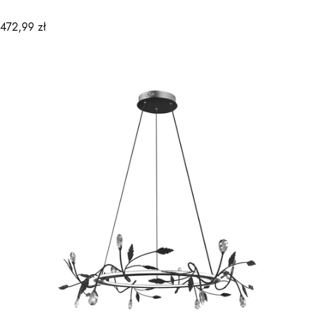
Cena
472,99 zł