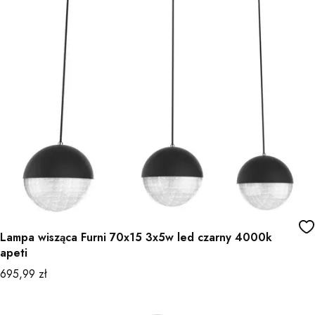
Lampa wisząca Furni 70x15 3x5w led czarny 4000k
apeti
Cena
695,99 zł