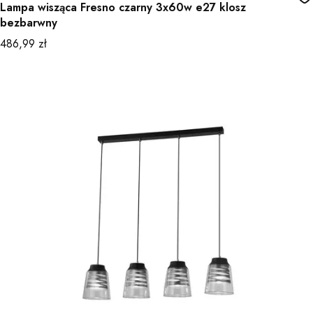
Lampa wisząca Fresno czarny 3x60w e27 klosz
bezbarwny
Cena
486,99 zł