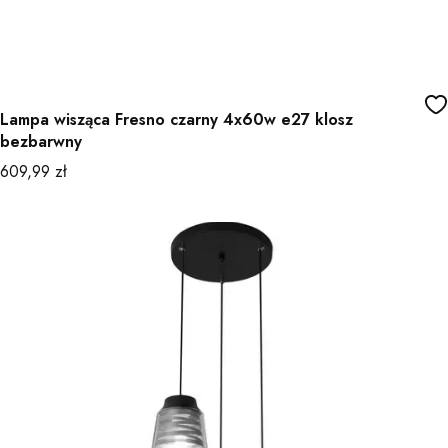
Lampa wisząca Fresno czarny 4x60w e27 klosz
bezbarwny
Cena
609,99 zł